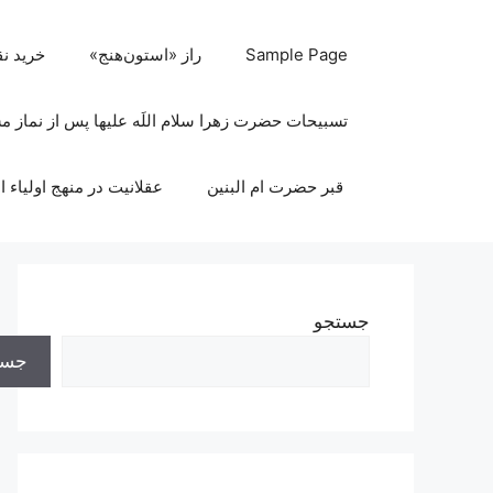
رش
ه
Sample Page
راز «استون‌هنج»
خرید ن
حتوا
تسبیحات حضرت زهرا سلام اللَه علیها پس از نماز 
قبر حضرت ام البنین
عقلانیت در منهج اولیاء ا
جستجو
جست