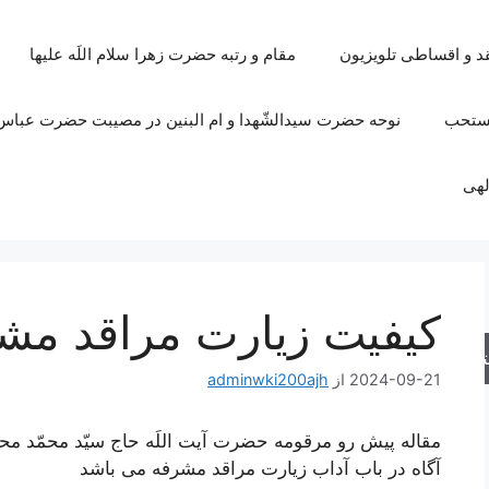
قد و اقساطی تلویزیون
مقام و رتبه حضرت زهرا سلام اللَه علیها
مستحب
نوحه حضرت سیدالشّهدا و ام البنین در مصیبت حضرت عباس 
لهی
کیفیت زیارت مراقد مش
جو
2024-09-21
از
adminwki200ajh
مقاله پیش رو مرقومه حضرت آیت اللَه حاج سیّد محمّد م
آگاه در باب آداب زیارت مراقد مشرفه می باشد