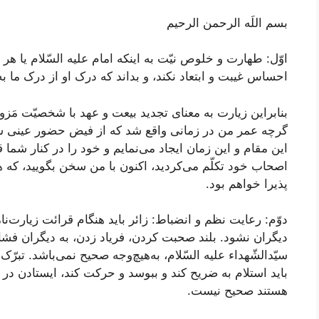
بسم اللَه الرحمن الرحیم
اوّل: طهارت و خلوص نیّت به اینکه امام علیه السّلام یا هر 
احساس غیبت و ابتعاد نکند، و بداند که درک او از درک ما 
بنابراین زیارت به معنای تجدید بیعت و عهد با شخصیّت مَزور 
گرچه عمر من در زمانی واقع شد که از فیض حضور عینی ش
این مقام و این زمان ایجاد می‌نمایم و خود را در کنار شما
اصحاب خود تکلّم می‌کردید، اکنون با من سخن بگویید، که ه
پذیرا خواهم بود.
دوّم: رعایت نظم و انضباط: زائر باید هنگام قرائت زیارت‌ن
دیگران نشود. بلند صحبت کردن، فریاد زدن، به دیگران فشار
سیّدالشّهداء علیه السّلام، به‌هیچ‌وجه صحیح نمی‌باشد. تبرّ
باید استلام به ضریح کند و ببوسد و حرکت کند، ایستادن در 
هستند صحیح نیست.