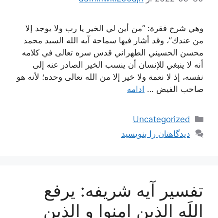
وهي شرح فقرة: “من أين لي الخير يا رب ولا يوجد إلا
من عندك”، وقد أشار فيها سماحة آيه الله السيد محمد
محسن الحسيني الطهراني قدس سره تعالى في كلامه
أنه لا ينبغي للإنسان أن ينسب الخير الصادر عنه إلى
نفسه، إذ لا نعمة ولا خير إلا من الله تعالى وحده؛ لأنه هو
صاحب الفيض …
ادامه
دسته‌ها
Uncategorized
دیدگاهتان را بنویسید
تفسیر آیه شریفه: یرفع
اللَه الذین امنوا و الذین