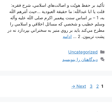
تأكيد بر حفظ هويّت و اصالت‌هاي اسلامي، شرح فقره:
قلت يا ابا عبداللَه: ما حقيقة العبودية …حیث أمَرهم اللَه
به، 1 – بر اساس سنت پيغمبر اكرم صلی اللَه علیه وآله
وسلم خطيب و شخصي كه مسائل اخلاقي و اسلامي را
مطرح مي‌كند بايد بر روي منبر به سخنراني بپردازد نه در
پشت تريبون. 2 …
ادامه
دسته‌ها
Uncategorized
دیدگاهتان را بنویسید
ناوبری
Page
Page
Page
→
Next
3
2
1
نوشته‌ها