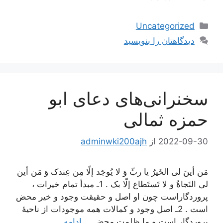
دسته‌ها
Uncategorized
دیدگاهتان را بنویسید
سخنرانی‌های دعای ابو
حمزه ثمالی
2022-09-30
از
adminwki200ajh
مَن أینَ لی الخَیرُ یا ربِّ وَ لا یُوجَد إلّا مِن عِندک وَ مَن أین
لی النَجاةُ و لا تَستَطاع إلّا بک . 1ـ مبدأ تمام خیرات ،
پروردگاراست چون او اصل و حقیقت وجود و خیر محض
است . 2ـ اصل وجود و کمالات همه موجودات از ناحیۀ
پروردگار است و ما ظلمت محض …
ادامه