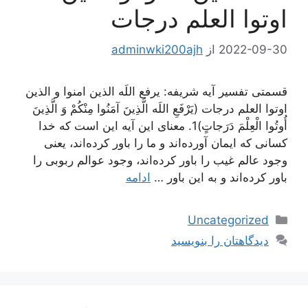
اوتوا العلم درجات
2022-09-30
از
adminwki200ajh
قسمتی تفسیر آیه شریفه: یرفع اللَه الذین امنوا و الذین
اوتوا العلم درجات (يَرْفَعِ اللَه الَّذِينَ آمَنُوا مِنْكُمْ وَ الَّذِينَ
أُوتُوا الْعِلْمَ دَرَجاتٍ)1. معنای این آیه این است كه خدا
كسانی كه ایمان آورده‌اند و ما را باور كرده‌اند، یعنی
وجود عالم غیب را باور كرده‌اند، وجود عوالم ربوبی را
باور كرده‌اند و به این باور …
ادامه
دسته‌ها
Uncategorized
دیدگاهتان را بنویسید