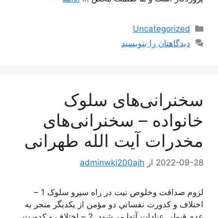
دسته‌ها
Uncategorized
دیدگاهتان را بنویسید
سخنرانی‌های سلوک
خانواده – سخنرانی‌های
مخدرات آیت الله طهرانی
2022-09-28
از
adminwki200ajh
لزوم صداقت وخلوص نیت در راه سیرو سلوک 1 –
اختلاف و كدورت نفساني دو مؤمن از يكديگر منجر به
عدم قبولي عبادات آنها مي‌شود. 2 – اختلاف و كدورت