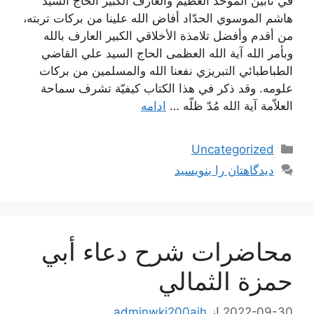
في تأبين الموحّد العظيم والعارف الكبير الحاج السيّد
هاشم الموسوي الحدّاد أفاض الله علينا من بركات تربته،
من أقدم وأفضل تلامذة الأخلاقي الكبير العارف بالله
وبأمر الله آية الله العظمى الحاج السيد علي القاضي
الطباطبائي التبريزي نفعنا الله والمسلمين من بركات
علومه. وقد ذكر في هذا الكتاب كيفيّة تشرف سماحة
العلاّمة آية الله مُدّ ظلّه …
ادامه
دسته‌ها
Uncategorized
دیدگاهتان را بنویسید
محاضرات شرح دعاء أبي
حمزة الثمالي
2022-09-30
از
adminwki200ajh