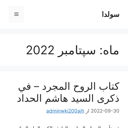
رش
ه
سولدا
فهرست
حتوا
ماه:
سپتامبر 2022
كتاب الروح المجرد – في
ذكرى السيد هاشم الحداد
2022-09-30
از
adminwki200ajh