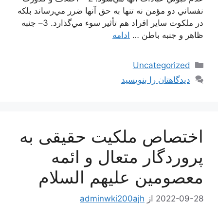
نفساني دو مؤمن نه تنها به حق آنها ضرر مي‌رساند بلكه
در ملكوت ساير افراد هم تأثير سوء مي‌گذارد. 3– جنبه
ظاهر و جنبه باطن …
ادامه
دسته‌ها
Uncategorized
دیدگاهتان را بنویسید
اختصاص ملكیت حقیقى به
پروردگار متعال و ائمه
معصومین علیهم السلام‏
2022-09-28
از
adminwki200ajh