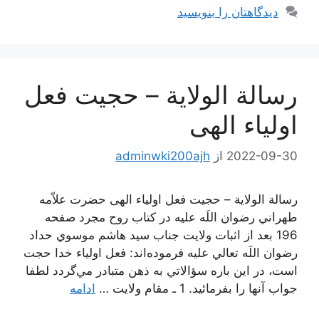
دیدگاهتان را بنویسید
رسالة الولایة – حجیت فعل
اولیاء الهی
2022-09-30
از
adminwki200ajh
رسالة الولایة – حجیت فعل اولیاء الهی حضرت علاّمه
طهراني رضوان اللَه عليه در كتاب روح مجرد صفحه
196 بعد از اثبات ولايت جناب سيد هاشم موسوي حداد
رضوان اللَه تعالي عليه فرموده‌اند: فعل اولياء خدا حجت
است، در اين باره سؤالاتي به ذهن متبادر مي‌گردد لطفا
جواب آنها را بفرمائيد. 1 ـ مقام ولايت …
ادامه