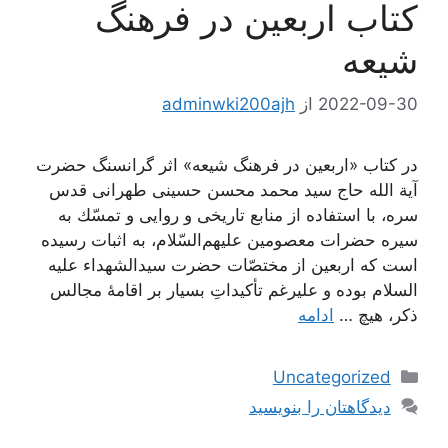
کتاب اربعین در فرهنگ
شیعه
2022-09-30
از
adminwki200ajh
در کتاب «اربعین در فرهنگ شیعه» اثر گرانسنگ حضرت
آیة الله حاج سید محمد محسن حسینی طهرانی قدس
سره، با استفاده از منابع تاريخى و روايى و تمسّك به
سيره حضرات معصومين عليهم‌‏السّلام، به اثبات رسیده
است که اربعین از مختصّات حضرت سیدالشهداء علیه
السلام بوده و علیرغم تأکیداتِ بسیار بر اقامۀ مجالس
ذکر، هیچ …
ادامه
دسته‌ها
Uncategorized
دیدگاهتان را بنویسید