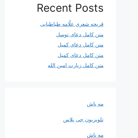
Recent Posts
قریحه شعری علّامه طباطبایی
متن کامل دعای توسل
متن کامل دعای کمیل
متن کامل دعای کمیل
متن کامل زیارت امین الله
مه پاش
تلویزیون جی پلاس
مه پاش