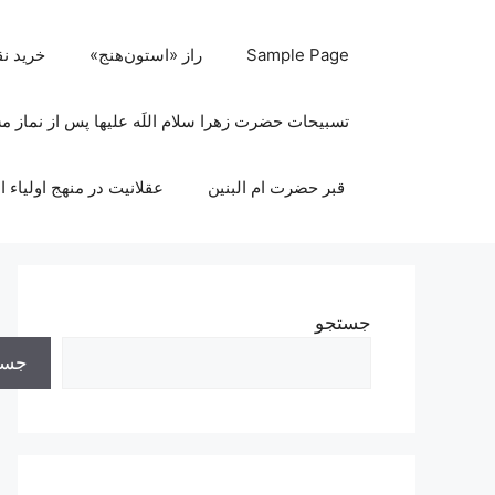
رش
ه
Sample Page
راز «استون‌هنج»
خرید ن
حتوا
تسبیحات حضرت زهرا سلام اللَه علیها پس از نماز 
قبر حضرت ام البنین
عقلانیت در منهج اولیاء ا
جستجو
جست