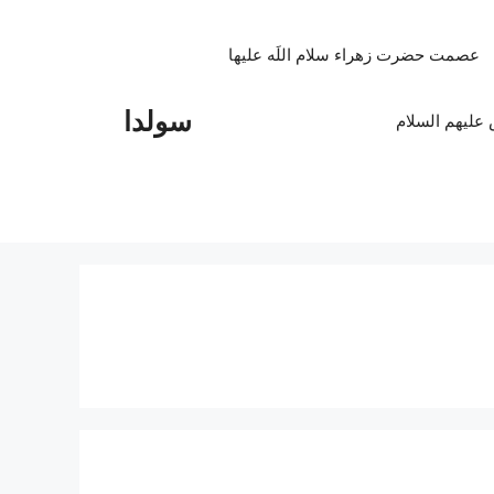
عصمت حضرت زهراء سلام اللَه علیها
سولدا
علیهم السلام