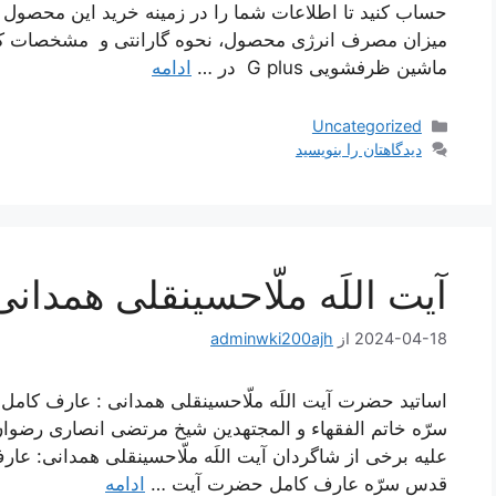
حساب کنید تا اطلاعات شما را در زمینه خرید این محصول
میزان مصرف انرژی محصول، نحوه گارانتی و مشخصات کلی
ماشین ظرفشویی G plus در …
ادامه
دسته‌ها
Uncategorized
دیدگاهتان را بنویسید
آیت اللَه ملّاحسینقلی همدانی
2024-04-18
از
adminwki200ajh
اساتید حضرت آیت اللَه ملّاحسینقلی همدانی : عارف کا
سرّه خاتم الفقهاء و المجتهدین شیخ مرتضی انصاری رضوان ا
علیه برخی از شاگردان آیت اللَه ملّاحسینقلی همدانی: عار
قدس سرّه عارف کامل حضرت آیت …
ادامه