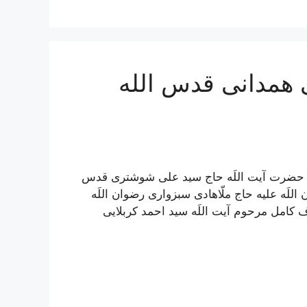
 همدانی قدس الله
مل حضرت آیت اللَه حاج سید علی شوشتری قدس
للَه علیه حاج ملّاهادی سبزواری رضوان اللَه
ف کامل مرحوم آیت اللَه سيد احمد كربلايى