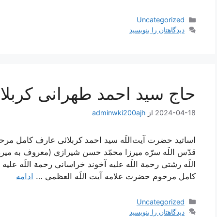
دسته‌ها
Uncategorized
دیدگاهتان را بنویسید
حاج سید احمد طهرانی کربلا
2024-04-18
از
adminwki200ajh
اساتید حضرت آیت‌اللَه سید احمد کربلائی عارف کامل مرحو
قدّس اللَه سرّه ميرزا محمّد حسن شيرازى (معروف به ميرز
اللَه رشتى رحمة اللَه علیه آخوند خراسانى رحمة اللَه علی
کامل مرحوم حضرت علامه آیت اللَه العظمی …
ادامه
دسته‌ها
Uncategorized
دیدگاهتان را بنویسید