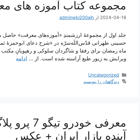
مجموعه کتاب آموزه های م
2024-04-18
از
adminwki200ajh
جلد اول از مجموعۀ ارزشمندِ «آموزه‌های معرفت» حاصل
حسینی طهرانی قدّس‌اللَه‌سرّه در «شرح دعای ابوحمزۀ ثم
ماه رمضان برای رفقا و شاگردان سلوکی و رهپویانِ مکتب عرف
ویرایش به زیور طبع آراسته شده است. از …
ادامه
دسته‌ها
Uncategorized
دیدگاهتان را بنویسید
معرفی خودرو 
آینده بازار ایران + عکس