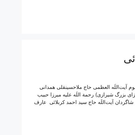
ئی
م آیت‌اللَه العظمی حاج ملاحسینقلی همدانی
اى بزرگ شیرازی) رحمة اللَه علیه ميرزا حبيب
ه شاگردان آیت‌اللَه حاج سید احمد کربلائی عارف