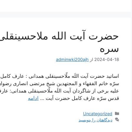
حضرت آیت الله ملاحسینقلی
سره
2024-04-18
از
adminwki200ajh
اساتید حضرت آیت اللَه ملّاحسینقلی همدانی : عارف کا
سرّه خاتم الفقهاء و المجتهدین شیخ مرتضی انصاری رضوان ا
علیه برخی از شاگردان آیت اللَه ملّاحسینقلی همدانی: عار
قدس سرّه عارف کامل حضرت آیت …
ادامه
دسته‌ها
Uncategorized
دیدگاهتان را بنویسید