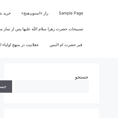
رش
ه
Sample Page
راز «استون‌هنج»
خرید ن
حتوا
تسبیحات حضرت زهرا سلام اللَه علیها پس از نماز 
قبر حضرت ام البنین
عقلانیت در منهج اولیاء ا
جستجو
جست