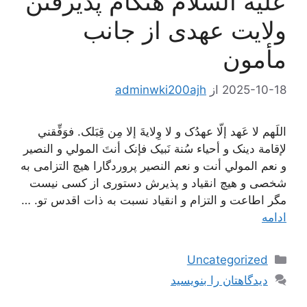
علیه السلام هنگام پذیرفتن
ولایت عهدی از جانب
مأمون
2025-10-18
از
adminwki200ajh
اللَهم لا عَهد إلّا عهدُک و لا وِلايةَ إلا مِن قِبَلک. فوَفِّقني
لإقامة دينک و أحياء سُنة نَبيک فإنک أنتَ المولي و النصير
و نعم المولي أنت و نعم النصير پروردگارا هیچ التزامی به
شخصی و هیچ انقیاد و پذیرش دستوری از کسی نیست
مگر اطاعت و التزام و انقیاد نسبت به ذات اقدس تو. …
ادامه
دسته‌ها
Uncategorized
دیدگاهتان را بنویسید