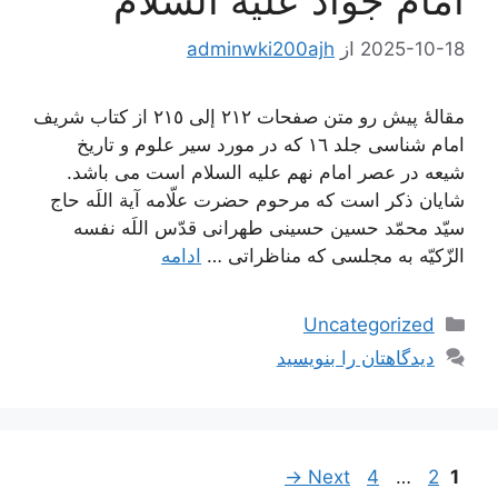
2025-10-18
از
adminwki200ajh
مقالۀ پیش رو متن صفحات ٢١٢ إلی ٢١٥ از کتاب شریف
امام شناسی جلد ١٦ که در مورد سیر علوم و تاریخ
شیعه در عصر امام نهم علیه السلام است می باشد.
شایان ذکر است که مرحوم حضرت علّامه آیة اللَه حاج
سیّد محمّد حسین حسینی طهرانی قدّس اللَه نفسه
الزّکیّه به مجلسی که مناظراتی …
ادامه
دسته‌ها
Uncategorized
دیدگاهتان را بنویسید
ناوبری
Page
Page
Page
→
Next
4
…
2
1