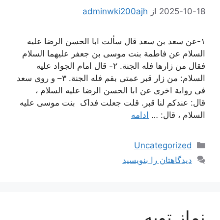
2025-10-18
از
adminwki200ajh
١-عن سعد بن سعد قال سألت ابا الحسن الرضا علیه
السلام عن فاطمة بنت موسی بن جعفر علیهما السلام
فقال من زارها فله الجنة. ٢- قال امام الجواد علیه
السلام: من زار قبر عمتی بقم فله الجنة. ٣– و روی سعد
فی روایة اخری عن ابا الحسن الرضا علیه السلام ،
قال: عندکم لنا قبر. قلت جعلت فداک بنت موسی علیه
السلام ، قال: …
ادامه
دسته‌ها
Uncategorized
دیدگاهتان را بنویسید
نماز توبه