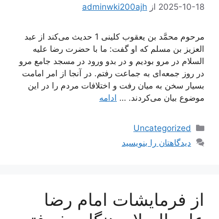
2025-10-18
از
adminwki200ajh
مرحوم محمَّد بن يعقوب كلينى 1 حديث مى‌كند از عبد
العزيز بن مسلم كه او گفت: ما با حضرت رضا علیه
السلام در مرو بوديم و در بدو ورود در مسجد جامع مرو
در روز جمعه‌اى به جماعت‌ رفتم. در آنجا از امر امامت
بسيار سخن به ميان رفت و اختلافات مردم را در اين
موضوع بيان مى‌كردند. …
ادامه
دسته‌ها
Uncategorized
دیدگاهتان را بنویسید
از فرمایشات امام رضا