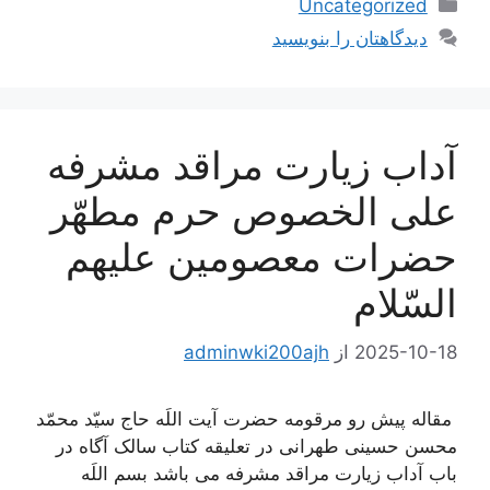
دسته‌ها
Uncategorized
دیدگاهتان را بنویسید
آداب زیارت مراقد مشرفه
علی الخصوص حرم مطهّر
حضرات معصومین علیهم
السّلام
2025-10-18
از
adminwki200ajh
مقاله پیش رو مرقومه حضرت آیت اللَه حاج سیّد محمّد
محسن حسینی طهرانی در تعلیقه کتاب سالک آگاه در
باب آداب زیارت مراقد مشرفه می باشد بسم اللَه