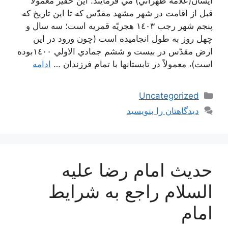
ايشان(علامه طهراني) مي فرمايند: اين حقير معمولاً
قبل از اقامت در شهر مشهد مقدّس كه تا اين تاريخ كه
پنجم شهر رجب ١٤٠٣ هجريّه قمريه است؛ سه سال و
چهل روز به طول انجاميده است (چون ورود در اين
ارض مقدّس در بيست و ششم جمادي الاولي ١٤٠٠بوده
است)، معمولاً در تابستانها با تمام فرزندان …
ادامه
دسته‌ها
Uncategorized
دیدگاهتان را بنویسید
حديث امام رضا علیه
السلام راجع به شرايط
امام‏