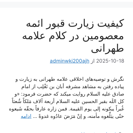
کیفیت زیارت قبور ائمه
معصومین در کلام علامه
طهرانی
2025-10-18
از
adminwki200ajh
نگرش و توصیه‌های اخلاقی علامه طهرانی به زیارت و
پیاده رفتن به مشاهد مشرفه أبان بن تَغْلِب از امام
صادق علیه السلام روایت میکند که حضرت فرمود: «و
کل اللَه بقبر الحسین علیه السلام أربعة آلاف مَلکاً شُعثاً
غُبراً یبکونه إلى یوم القیمة. فمن زاره عارفاً بحقّه شَیعوه
حتّى یبَلِّغوه مأمنه، و إنْ مَرَضَ عادُوه غدوةً …
ادامه