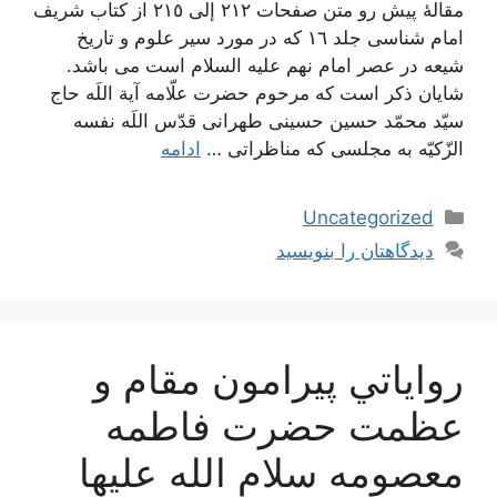
مقالۀ پیش رو متن صفحات ٢١٢ إلی ٢١٥ از کتاب شریف
امام شناسی جلد ١٦ که در مورد سیر علوم و تاریخ
شیعه در عصر امام نهم علیه السلام است می باشد.
شایان ذکر است که مرحوم حضرت علّامه آیة اللَه حاج
سیّد محمّد حسین حسینی طهرانی قدّس اللَه نفسه
الزّکیّه به مجلسی که مناظراتی …
ادامه
دسته‌ها
Uncategorized
دیدگاهتان را بنویسید
رواياتي پيرامون مقام و
عظمت حضرت فاطمه
معصومه سلام الله عليها