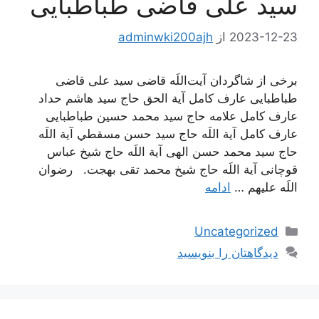
سید علی قاضی طباطبایی
2023-12-23
از
adminwki200ajh
برخی از شاگردان آیت‌اللَه قاضی سید علی قاضی
طباطبایی عارف کامل آیة الحق حاج سید هاشم حداد
عارف کامل علامه حاج سید محمد حسین طباطبایی
عارف کامل آية اللَه حاج سيد حسن مسقطي آية اللَه
حاج سید محمد حسن الهی آية اللَه حاج شیخ عباس
قوچانی آية اللَه حاج شیخ محمد تقی بهجت. رضوان
اللَه علیهم …
ادامه
دسته‌ها
Uncategorized
دیدگاهتان را بنویسید