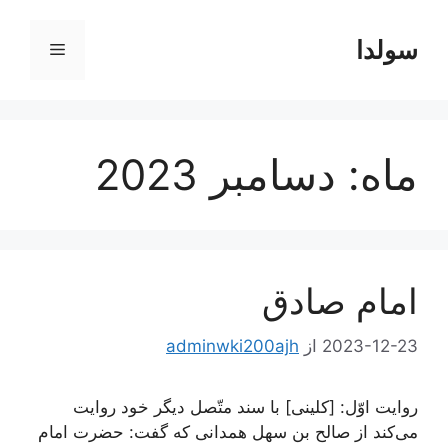
رش
ه
سولدا
فهرست
حتوا
ماه:
دسامبر 2023
امام صادق
2023-12-23
از
adminwki200ajh
روایت اوّل: [کلینی] با سند متّصل دیگر خود روایت
مى‌كند از صالح بن سهل همدانى كه گفت: حضرت امام