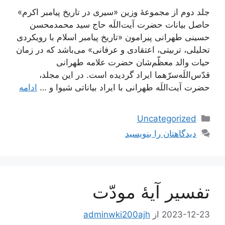
جلد دوم از مجموعۀ وزین «سیری در تاریخ پیامبر اکرم»
حاصل بیانات حضرت آیت‌اللَه حاج سید محمدمحسن
حسینی طهرانی پیرامون «تاریخ پیامبر اسلام با رویکردی
تحلیلی، تربیتی، اعتقادی و عرفانی» می‌باشد که در زمان
حیات والد معظّم‌شان حضرت علامه طهرانی
قدّس‌اللَه‌سرّهما ایراد گردیده است. در این مجلد،
حضرت آیت‌اللَه طهرانی با ایراد بیاناتی شیوا و …
ادامه
دسته‌ها
Uncategorized
دیدگاهتان را بنویسید
تفسیر آیۀ مودّت
2023-12-23
از
adminwki200ajh