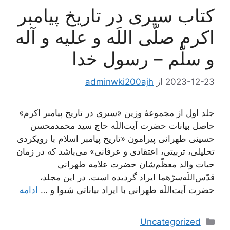
کتاب سیری در تاریخ پیامبر
اکرم صلّی اللَه و علیه و آله
و سلّم – رسول خدا
2023-12-23
از
adminwki200ajh
جلد اول از مجموعۀ وزین «سیری در تاریخ پیامبر اکرم»
حاصل بیانات حضرت آیت‌اللَه حاج سید محمدمحسن
حسینی طهرانی پیرامون «تاریخ پیامبر اسلام با رویکردی
تحلیلی، تربیتی، اعتقادی و عرفانی» می‌باشد که در زمان
حیات والد معظّم‌شان حضرت علامه طهرانی
قدّس‌اللَه‌سرّهما ایراد گردیده است. در این مجلد،
حضرت آیت‌اللَه طهرانی با ایراد بیاناتی شیوا و …
ادامه
دسته‌ها
Uncategorized