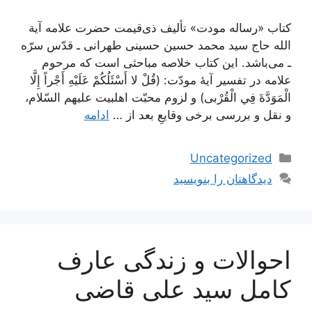
کتاب «رساله مودت» تألیف ذی‌قیمت حضرت علامه آیة
الله حاج سید محمد حسین حسینی طهرانی ـ قدّس سرّه
ـ می‌باشد. این کتاب خلاصه مباحثی است که مرحوم
علامه در تفسیر آیۀ مودّت: (قُلْ لا أَسْئَلُكُمْ عَلَيْهِ أَجْراً إِلَّا
الْمَوَدَّةَ فِي الْقُرْبى) و لزوم محبّت اهل‏بيت عليهم السّلام،
و نقل و بررسى برخى وقايعِ بعد از …
ادامه
دسته‌ها
Uncategorized
دیدگاهتان را بنویسید
احوالات و زندگی عارف
کامل سید علی قاضی