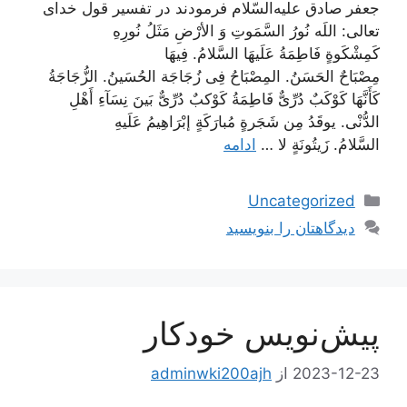
جعفر صادق علیه‌السّلام فرمودند در تفسیر قول خداى
تعالى: اللَه نُورُ السَّمَوتِ وَ الأرْضِ مَثَلُ نُورِهِ
كَمِشْكَوةٍ فَاطِمَةُ عَلَیهَا السَّلامُ. فِيهَا
مِصْبَاحٌ الحَسَنُ. المِصْبَاحُ فِى زُجَاجَة الحُسَینُ. الزُّجَاجَةُ
كَأَنَّهَا كَوْكَبٌ دُرِّىٌّ فَاطِمَةُ كَوْکبٌ دُرِّىٌّ بَینَ نِسَآءِ أَهْلِ
الدُّنْى. يوقَدُ مِن شَجَرةٍ مُبارَكَةٍ إبْرَاهِیمُ عَلَیهِ
السَّلامُ. زَيتُونَةٍ لا …
ادامه
دسته‌ها
Uncategorized
دیدگاهتان را بنویسید
پیش‌نویس خودکار
2023-12-23
از
adminwki200ajh