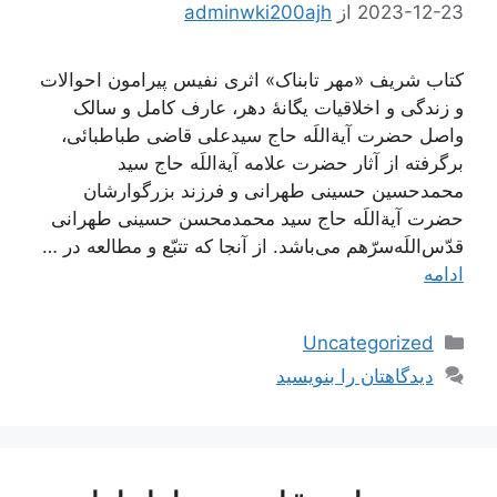
2023-12-23
از
adminwki200ajh
کتاب شریف «مهر تابناک» اثری نفیس پیرامون احوالات
و زندگی و اخلاقیات یگانۀ دهر، عارف کامل و سالک
واصل حضرت آیة‌اللَه حاج سیدعلی قاضی طباطبائی،
برگرفته از آثار حضرت علامه آیة‌اللَه حاج سید
محمدحسین حسینی طهرانی و فرزند بزرگوارشان
حضرت آیة‌اللَه حاج سید محمدمحسن حسینی طهرانی
قدّس‌اللَه‌سرّهم می‌باشد. از آنجا که تتبّع و مطالعه در …
ادامه
دسته‌ها
Uncategorized
دیدگاهتان را بنویسید