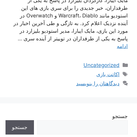
مایک ایبارا، کارگردان بلیزارد در پاسخ به یکی از
طرفداران، خبر جدیدی را برای سری بازی های این
استودیو مانند Warcraft، Diablo و Overwatch در
آینده نزدیک اعلام کرد. به تازگی و طی آخرین اخبار در
مورد این بازی، مایک ایبارا، مدیر استودیو بلیزارد در
پاسخ به یکی از طرفداران در توییتر از آینده سری …
ادامه
دسته‌ها
Uncategorized
برچسب‌ها
اکاتت بازی
دیدگاهتان را بنویسید
جستجو
جستجو