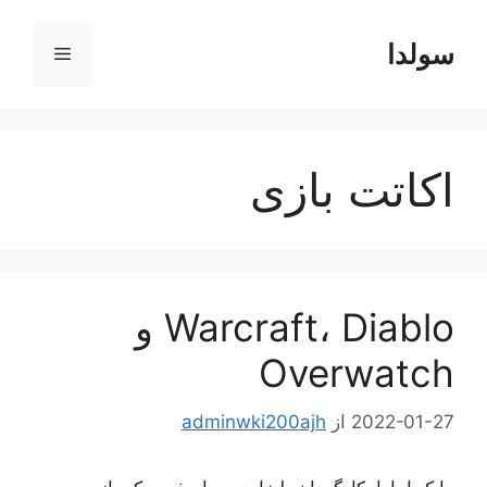
رش
ه
سولدا
فهرست
حتوا
اکاتت بازی
Warcraft، Diablo و
Overwatch
2022-01-27
از
adminwki200ajh