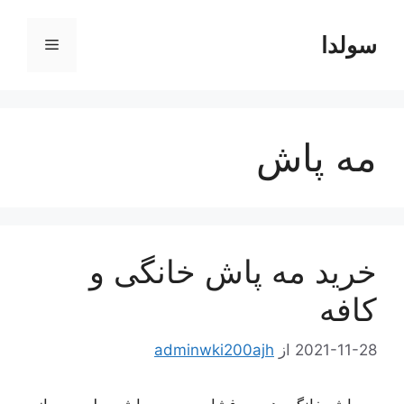
رش
ه
سولدا
فهرست
حتوا
مه پاش
خرید مه پاش خانگی و
کافه
2021-11-28
از
adminwki200ajh