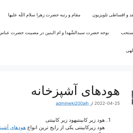
قد و اقساطی تلویزیون
مقام و رتبه حضرت زهرا سلام اللَه علیها
مستحب
نوحه حضرت سیدالشّهدا و ام البنین در مصیبت حضرت عباس 
لهی
هودهای آشپزخانه
جو
2022-04-25
از
adminwki200ajh
هود زیر کابینتیهود زیر کابینتی
هود زیرکابینتی یکی از رایج ترین انواع
هودهای آشپز