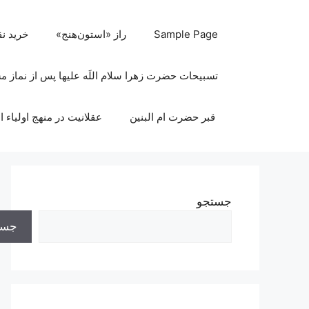
رش
ه
Sample Page
راز «استون‌هنج»
خرید ن
حتوا
تسبیحات حضرت زهرا سلام اللَه علیها پس از نماز 
قبر حضرت ام البنین
عقلانیت در منهج اولیاء ا
جستجو
جست