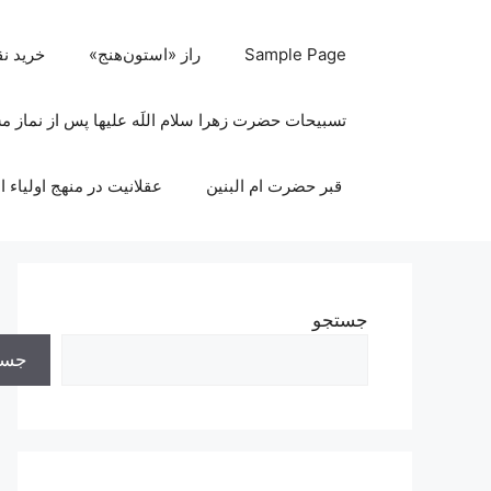
رش
ه
Sample Page
راز «استون‌هنج»
خرید ن
حتوا
تسبیحات حضرت زهرا سلام اللَه علیها پس از نماز 
قبر حضرت ام البنین
عقلانیت در منهج اولیاء ا
جستجو
جست