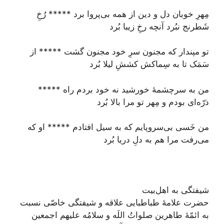
مِهرِ خوبان دل و دين از همه بى‌پروا برد ***** رُخِ
شَطرنج نبُرد آنچه رخِ زيبا بُرد
تو مپندار كه مجنون سرِ خود مجنون گشت ***** از
سَمَک تا به سِماكش كششِ ليلا بُرد
من به سرچشمۀ خورشيد نه خود بردم راه *****
ذرّه‌‏اى بودم و مِهر تو مرا بالا بُرد
من خَسى بى‌سر‌و‌پايم كه به سيل افتادم ***** او كه
می‌رفت مرا هم به دلِ دريا بُرد
شیفتگی به اهل‌بیت
حضرت علامۀ طباطبایی علاقه و شيفتگى خاصّى نسبت
به ائمّۀ طاهرين صلواتُ اللَه و سلامُه عليهم اجمعين