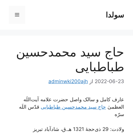
رش
ه
سولدا
فهرست
حتوا
حاج سید محمدحسین
طباطبایی
2022-06-23
از
adminwki200ajh
عارف کامل و سالک واصل حضرت علامه آیت‌اللَه
العظمیٰ
حاج سید محمدحسین طباطبایی
قدّس اللَه
سرّه
ولادت: 29 ذی‌حجۀ 1321 هـ.ق، شادآباد تبریز