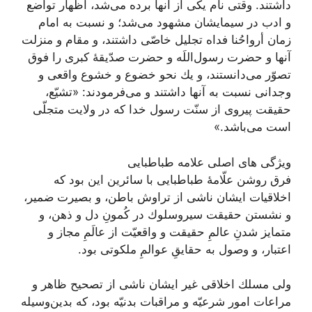
داشتند. وقتى نام يكى از آنها برده می‌‏شد، اظهار تواضع
و ادب در سيمايشان مشهود می‌شد؛ و نسبت به امام
زمان أرواحُنا فداه تجليل خاصّى داشتند، و مقام و منزلت
آنها و حضرت رسول‌اللَه و حضرت صدّيقۀ كبرى را فوق
تصوّر می‌دانستند، و يك نحو خضوع و خشوع واقعى و
وجدانى نسبت به آنها داشتند و می‌فرمودند: «تشيّع،
حقيقت پيروى از سنّت رسول خدا كه در ولايت متجلّى
است می‌‏باشد.»
ویژگی های اصلی علامه طباطبایی
فرق روشن علّامۀ طباطبایى با سائرين اين بود كه
اخلاقيات ايشان ناشى از تراوش باطن، و بصيرت ضمير،
و نشستن حقيقت سيروسلوك در كُمونِ دل و ذهن، و
متمايز شدنِ عالمِ حقيقت و واقعيّت از عالَمِ مجاز و
اعتبار، و وصول به حقایقِ عوالمِ ملكوتى بود.
ولى مسلك اخلاقى غير ايشان ناشى از تصحيح ظاهر و
مراعات امور شرعيّه و مراقبات بدنيّه بود، كه بدين‌وسيله