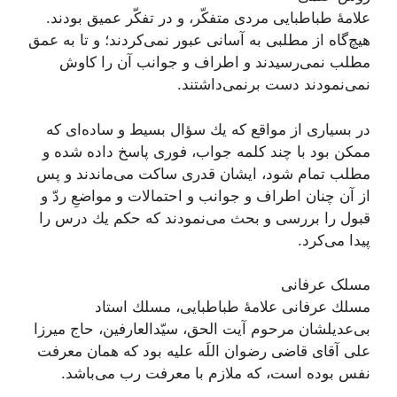
علامۀ طباطبایی مردى متفكّر، و در تفكّر عميق بودند.
هيچ‌گاه از مطلبى به آسانى عبور نمی‌‏كردند؛ و تا به عمق
مطلب نمی‌‏رسيدند و اطراف و جوانب آن را كاوش
نمی‌‏نمودند دست برنمی‌‏داشتند.
در بسيارى از مواقع كه يك سؤال بسيط و ساده‏‌اى که
ممكن بود با چند كلمه جواب، فورى پاسخ داده شده و
مطلب تمام شود، ايشان قدرى ساكت می‌‏ماندند و پس
از آن چنان اطراف و جوانب و احتمالات و مواضعِ ردّ و
قبول را بررسى و بحث می‌‏نمودند كه حكم يك درس را
پيدا می‌‏كرد.
مسلک عرفانی
مسلك عرفانى علامۀ طباطبایی، مسلك استاد
بى‌عديلشان مرحوم آيت ‌الحق، سيّد‌العارفين، حاج ميرزا
على آقاى قاضى‏ رضوان اللَه علیه بود كه همان معرفت
نفس بوده است، كه ملازم با معرفت رب می‌باشد.