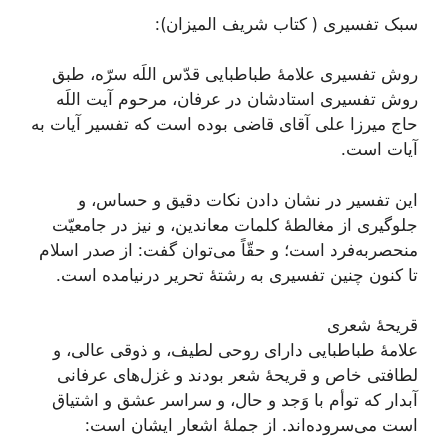
سبک تفسیری ( کتاب شریف المیزان):
روش تفسیری علامۀ طباطبایی قدّس اللَه سرّه، طبق
روش تفسیری استادشان در عرفان، مرحوم آیت اللَه
حاج میرزا علی آقای قاضی بوده است که تفسیر آیات به
آیات است.
این تفسیر در نشان دادن نکات دقیق و حساس، و
جلوگیری از مغالطۀ کلمات معاندین، و نیز در جامعیّت
منحصربه‌فرد است؛ و حقّاً می‌توان گفت: از صدر اسلام
تا کنون چنین تفسیری به رشتۀ تحریر درنیامده است.
قریحۀ شعری
علامۀ طباطبایی داراى روحى لطيف، و ذوقى عالى، و
لطافتى خاص و قریحۀ شعر بودند و غزل‌‏هاى عرفانى
آبدار كه توأم با وَجد و حال، و سراسر عشق و اشتياق
است می‌سروده‏‌اند. از جملۀ اشعار ایشان است: