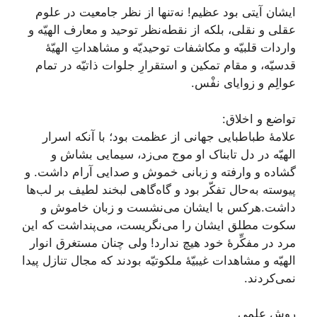
ایشان آیتی بود عظیم! نه‌تنها از نظر جامعیت در علوم
عقلی و نقلی، بلکه از نقطه‌نظر توحید و معارف الهیّه و
واردات قلبیّه و مکاشفات توحیدیّه و مشاهداتِ الهیّۀ
قدسیّه، و مقام تمکین و استقرارِ جلوات ذاتیّه در تمام
عوالِم و زوایای نفْس.
تواضع و اخلاق:
علامۀ طباطبایی جهانی از عظمت بود؛ با آنکه اسرار
الهیّه در دل تابناک او موج می‌زد، سیمایی بشاش و
گشاده و وارفته و زبانی خموش و صدایی آرام داشت. و
پیوسته به‌حال تفکّر بود و گاه‌گاهی لبخند لطیف بر لب‌ها
داشت.هرکس با ایشان می‌نشست و زبان خاموش و
سکوت مطلق ایشان را می‌نگریست، می‌پنداشت که این
مرد در مفکِّرۀ خود هیچ ندارد! ولی چنان مستغرق انوار
الهیّه و مشاهدات غیبیّۀ ملکوتیّه بودند که مجال تنازل پیدا
نمی‌کردند.
روش علمی