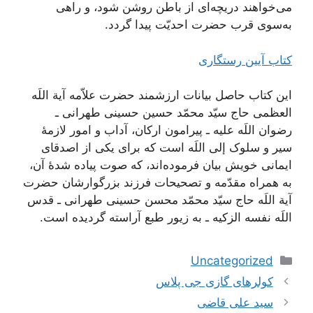
می‌‏خواهند دريچه‌‏اى از باطن روشن شود، و راهى
به‌سوى قرب حضرت احديّت پيدا گردد.
کتاب آیین رستگاری
این کتاب حاصل بیانات ارزشمند حضرت علاّمه آیة اللَه
العظمی حاج سیّد محمّد حسین حسینی طهرانی ـ
رضوان اللَه علیه ـ پیرامون ارکان، آداب و امور لازمۀ
سیر و سلوک إلی اللَه است که برای یکی از اصدقای
ایمانی خویش بیان فرموده‌اند، که صوت پیاده شدۀ آن،
به همراه مقدّمه و تصحیحات فرزند بزرگوارشان حضرت
آیة اللَه حاج سیّد محمّد محسن حسینی طهرانی ـ قدس
اللَه نفسه الزکیه ـ به زیور طبع آراسته گردیده است.
دسته‌ها
Uncategorized
ناوبری
کولرهای گازی جی پلاس
نوشته‌ها
سید علی قاضی