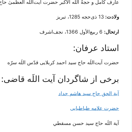
عارف کامل و حجةُ اللَه الأکبر حضرت آیت‌اللَه العظمیٰ حا
ولادت:
13 ذی‌حجه 1285، تبریز
ارتحال:
6 ربیع‌الأول 1366، نجف‌اشرف
استاد عرفان:
حضرت آیت‌اللَه حاج سید احمد کربلایی قدّس اللَه سرّه
برخی از شاگردان آیت اللَه قاضی:
آیة الحق حاج سید هاشم حداد
حضرت علامه طباطبایی
آية اللَه حاج سيد حسن مسقطي