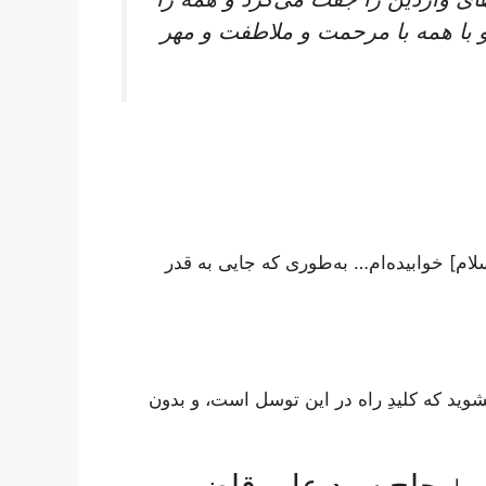
 و با همه با مرحمت و ملاطفت و مهر
م] خوابیده‌ام… به‌طوری‌ که جایی به قدر
وید که کلیدِ راه در این توسل است، و بدون
ظمیٰ حاج سید علی قاضی