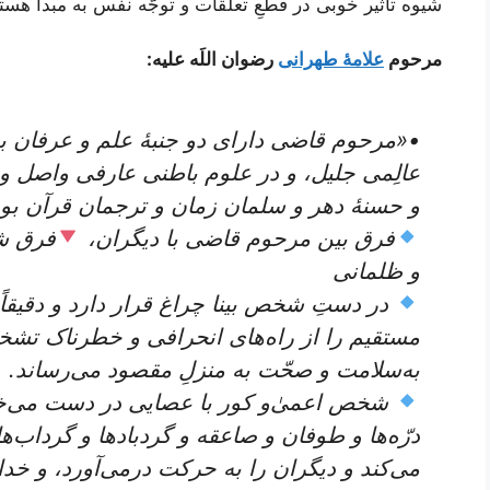
شیوه تأثیر خوبی در قطعِ تعلّقات و توجّه نفس به مبدأ هست
مرحوم
علامۀ طهرانی
رضوان اللَه علیه:
•«مرحوم قاضی دارای دو جنبۀ علم و عرفان ب
عالِمی جلیل، و در علوم باطنی عارفی واصل و
و حسنۀ دهر و سلمان زمان و ترجمان قرآن بود
فرق بین مرحوم قاضی با دیگران،
فرق ش
و ظلمانی
در دستِ شخص بینا چراغ قرار دارد و دقیقاً
مستقیم را از راه‌های انحرافی و خطرناک تشخ
به‌سلامت و صحّت به منزلِ مقصود می‌رساند.
شخص اعمیٰ‌و کور با عصایی در دست می‌خواهد
درّه‌ها و طوفان و صاعقه و گردبادها و گرداب‌
می‌کند و دیگران را به حرکت درمی‌آورد، و خدا م