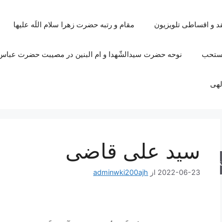
قد و اقساطی تلویزیون
مقام و رتبه حضرت زهرا سلام اللَه علیها
مستحب
نوحه حضرت سیدالشّهدا و ام البنین در مصیبت حضرت عباس 
لهی
سید علی قاضی
جو
2022-06-23
از
adminwki200ajh