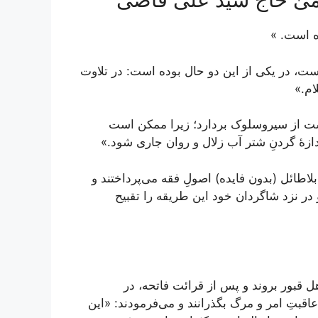
ه است. »
ت، در یکی از این دو حال بوده است: در تلاوت
ام.»
ست از سیروسلوک بردارد؛ زیرا ممکن است
دازۀ گردنِ شتر آب زلال و روان جاری شود.»
طائل (بدون فایده) اصولِ فقه می‌پرداختند و
در نزد شاگردان خود این طریقه را تقبیح
قبور بروند و پس از قرائت فاتحه، در
اقبتِ امر و مرگ بگذرانند و می‌فرمودند: «این