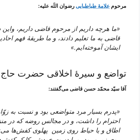
مرحوم
علامۀ طباطبایی
رضوان اللَه علیه:
«ما هرچه داریم از مرحوم قاضی داریم، واین‌ سبک‌
قاضی‌ به ما تعلیم‌ دادند، و ما طریقۀ فهم‌ احادیث
ایشان‌ آموخته‌ایم‌.»
تواضع و سیرۀ اخلاقی حضرت حاج
آقا سیّد محمّد حسن قاضی می‌گفتند:
«پدرم بسیار مرد متواضعی بود و نسبت به زوّار
احترام را داشت، و در مجالس روضه که در من
اطاق و یا حیاط روی زمین پهلوی کفش‌ها می
روی زمین بود، و با دست خودش یکایک کفش‌ها