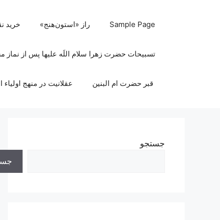
رش
ه
Sample Page
راز «استون‌هنج»
خرید ن
حتوا
تسبیحات حضرت زهرا سلام اللَه علیها پس از نماز 
قبر حضرت ام البنین
عقلانیت در منهج اولیاء ا
جستجو
جست