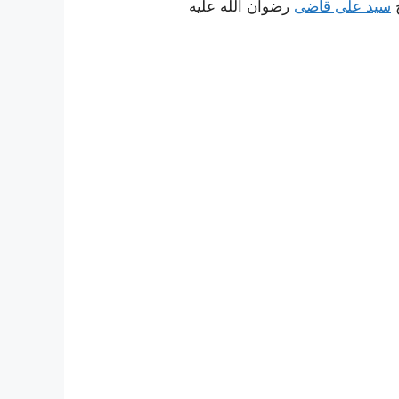
ج
سید علی قاضی
رضوان اللَه علیه