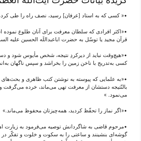
•« کسی که به استاد [عرفان] رسید، نصف راه را طی کرد
•«اکثر افرادی که سلطان معرفت برای آنان طلوع نموده اس
قرآن مجید یا توسّل به حضرت اباعبداللَه الحسین علیه السل
•«هیچ‌وقت نباید از دیرکردِ نتیجه، شخص مأیوس شود و د
کسی به‌تدریج با ناخن زمین را بخراشد و سپس ناگهان به‌ان
•«به علمایی که پیوسته به نوشتن کتب ظاهری و بحث‌های بلا
بالنّتیجه دستشان از معرفت تهی می‌ماند، خرده می‌گرفت و 
می‌نمود. »
•«اگر نماز را تحفّظ کردید، همه‌چیزتان محفوظ می‌ماند.»
•مرحوم قاضی به شاگردانش توصیه می‌فرمود به زیارت اهل 
گوشه‌ای بنشینند و ساعتی را به سکوت و خلوت و تفکّر در ع