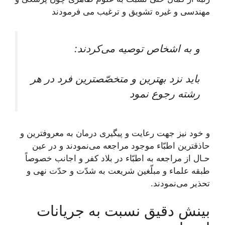
مهندسى و غيره تشويق و ترغيب می ‏فرمودند
و به اشخاص توصيه می‌كردند:
بايد نزد بهترين و متخصّص‏ترين فرد در هر
رشته رجوع نمود
و خود نيز جهت رعايت و پيگيرى درمان به معروف‏ترين و
حاذق‏ترين اطبّاء موجود مراجعه می‌نمودند و در عين
حـال از مراجعه به اطبّاء در بلاد كفر و اجانب خصوصاً
طبقه علماء و مبلّغين شريعت به شدّت و حدّت نهى و
تحذير می‌‏نمودند.
بینش دقیق نسبت به جریانات