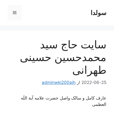
رش
ه
سولدا
فهرست
حتوا
سایت حاج سید
محمدحسین حسینی
طهرانی
2022-06-25
از
adminwki200ajh
عارف کامل و سالک واصل حضرت علامه آیة اللَه
العظمی