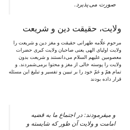
صورت می پذیرد.
ولایت، حقیقت دین و شریعت
مرحوم علّامه طهرانى حقيقت و مغز دين و شريعت را
ولايت اولياى الهى يعنى صاحبان ولايت كبرى حضرات
معصومين علیهم السلام می‏‌دانستند و شريعت بدون
ولايت را پوسته خالى از مغز و محتوا برمی‌شمردند. و
تمام همّ و غمّ خود را بر تبيين و تفسير و تبليغ اين مسئله
قرار داده بودند
و می‏فرمودند: در اجتماع ما به قضيه
امامت و ولايت آن طور كه شايسته و