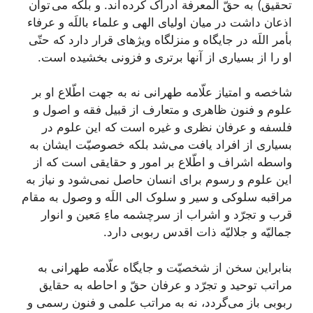
تحقيق) به حقّ المعرفة ادراک كرده اند. و بلكه می توان
اذعان داشت در ميان اولياى الهى و علماء باللَه و عرفاء
بأمر اللَه در جايگاه و منزلگاه ويژه‏اى قرار دارد كه حتّى
او را از بسيارى از آنها برترى و فزونى بخشيده است.
شاخصه و امتياز علّامه طهرانى نه به جهت اطّلاع او بر
علوم و فنون ظاهرى و متعارف از قبيل فقه و اصول و
فلسفه و عرفان نظرى و غيره است كه اين علوم در
بسيارى از افراد يافت می‌‏شد بلکه خصوصيّت ايشان به
واسطه اشراف و اطّلاع بر امور و حقايقى است كه از
اين علوم و رسوم براى انسان حاصل نمی‌‏شود و نياز به
مراقبه سلوكى و سير و سلوک الى اللَه و وصول به مقام
قرب و تجرّد و اشراب از سرچشمه ماءِ مَعين و انوار
جماليّه و جلاليّه ذات اقدس ربوبى دارد.
بنابراين سخن از شخصيّت و جايگاه علّامه طهرانى به
مراتب توحيد و تجرّد و عرفان حقّ و احاطه به حقایق
ربوبى باز می‌‏گردد، نه به مراتب علمى و فنون رسمى و