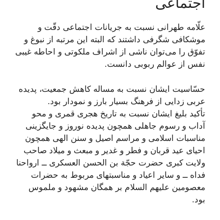
اجتماعی
علّامه طهرانى نسبت به جريانات اجتماعى دقّت و
موشكافى شگرفى داشتند كه البته اين مرتبه از نبوغ و
تفوّق را می‌توان ناشى از اشراف ملكوتى و احاطه غيبى
نفس از عوالم ربوبى دانست.
حسّاسيت ايشان نسبت به مساله کاهش جمعیت، پديده
عربى زدايى از فرهنگ بسيار بارز و نمودار بود.
تأكيد بليغ ايشان نسبت به تاريخ هجرى قمرى و محو
آداب و رسوم جاهلى همچون پديده نوروز و جايگزينى
مناسبات اسلامى و مراسم اصيل و سنن الهى همچون
احياى عيد قربان و فطر و غدير و مبعث و ميلاد صاحب
ولايت كبرى حضرت حجّة بن الحسن العسكرى ــ ارواحنا
فداه ــ و ساير اعياد و مناسبت‏هاى مربوط به حضرات
معصومين علیهم السلام بر همگان مشهود و ملموس
بود.