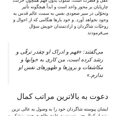
عقل و فطرت است؛ سلوک بدون فهم همچون حركت
چارپايان بر محور واحد است و ابداً هيچ‏گونه تأثير
وتحوّلى در سير صعودى نفس به سمت عالم قدس به
وجود نخواهد آورد. و خود بارها هنگامى كه از احوال و
روحيّات شاگردان و ارادتمندان خويش سؤال
می‌فرمودند
می‌گفتند: «فهم و ادراک او چقدر ترقّى و
رشد كرده است، من كارى به خواب‏ها و
مكاشفات و بروزها و ظهورهاى نفس او
ندارم.»
دعوت به بالاترین مراتب کمال
ایشان پيوسته شاگردان خود را به وصول به عالی ترين
رتبه از كمال حتى نسبت به علوم ظاهرى چون پزشكى و