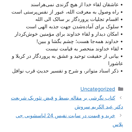
• عاشقان لقاء خدا از هیچ گزندی نمی‌هراسند
• راه وصول به معرفت الله، عبور از نفس‌پرستی است
• اقسام تجلیات پروردگار بر سالک الی الله
• سلوک برای آماده‌شدن جهت جذبه الهی است
• امکان دیدار و لقاء خداوند برای مؤمنین خوش‌کردار
• خداوند همه‌جا هست؛ چشم بگشا و ببین!
• لقاء خداوند منحصر به قیامت نیست
• بیانی از حقیقت توحید و عشق به پروردگار در کربلا و
عاشورا
• ذکر اسناد متواتر، و شرح و تفسیر حدیثِ قرب نوافل
دسته‌ها
Uncategorized
ناوبری
کتاب نگرشی بر مقاله بسط و قبض تئوریک شریعت
نوشته‌ها
دکتر عبد الکریم سروش
خرید و فبمت در سایت نفیس 24 لباسشویی جی
پلاس