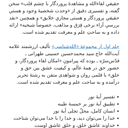
حقیقیِ لقاء‌الله و مشاهدۀ پروردگار با چشم قلب» سخن
گفته، و تفسیری دقیق از «وحدت شخصیۀ وجود و هستیِ
حقیقیِ پروردگار و هستی مجازیِ خلایق» و همچنین «نقد
بررسیِ آراء برخی فِرَق و مذاهب، خصوصاً شیخیه» ارائه
داده و به ساحتِ علم و معرفت تقدیم شده است.
جلد اول از مجموعۀ «الله‌شناسی»
تألیف ارزشمند علامه
آیت‌الله حاج سید محمد‌حسین حسینی طهرانی ـ
قدّس‌سرّه ـ بوده که پیرامونِ «امکان لقاء پروردگار، و
حضور حق در همۀ عالَم، و کیفیت عشق بین حق و
خلق» با قلمی روان و شواهدی متقن به رشتۀ تحریر
درآمده و به ساحت علم و معرفت تقدیم شده است.
• تفسیر آیۀ نور
• تطبیق آیۀ نور بر خمسۀ طیبه
• انسان کامل، محلّ تجلی آیۀ نور
• خدا را می‌توان دید، و خدا را با خدا می‌توان شناخت
• خداوند عاشق خلق، و خلق عاشق اوست