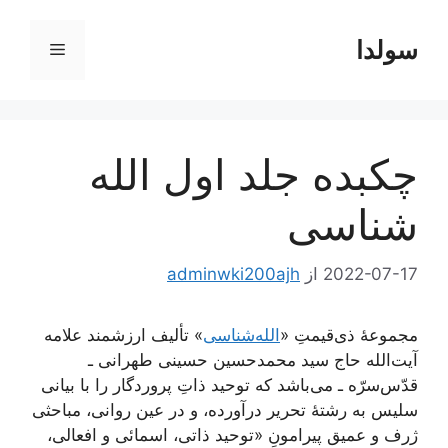
رش
ه
سولدا
فهرست
حتوا
چکبده جلد اول الله
شناسی
2022-07-17
از
adminwki200ajh
مجموعۀ ذی‌قیمتِ «
الله‌شناسی
» تألیف ارزشمند علامه
آیت‌الله حاج سید محمد‌حسین حسینی طهرانی ـ
قدّس‌سرّه ـ می‌باشد که توحید ذاتِ پروردگار را با بیانی
سلیس به رشتۀ تحریر درآورده، و در عین روانی، مباحثی
ژرف و عمیق پیرامونِ «توحید ذاتی، اسمائی و افعالی،