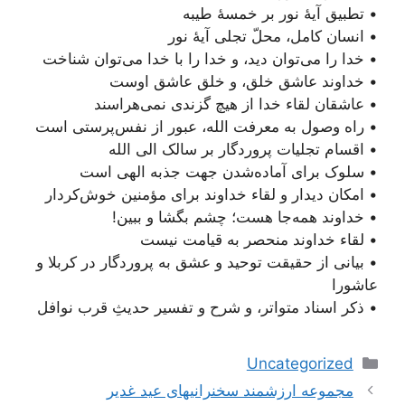
• تطبیق آیۀ نور بر خمسۀ طیبه
• انسان کامل، محلّ تجلی آیۀ نور
• خدا را می‌توان دید، و خدا را با خدا می‌توان شناخت
• خداوند عاشق خلق، و خلق عاشق اوست
• عاشقان لقاء خدا از هیچ گزندی نمی‌هراسند
• راه وصول به معرفت الله، عبور از نفس‌پرستی است
• اقسام تجلیات پروردگار بر سالک الی الله
• سلوک برای آماده‌شدن جهت جذبه الهی است
• امکان دیدار و لقاء خداوند برای مؤمنین خوش‌کردار
• خداوند همه‌جا هست؛ چشم بگشا و ببین!
• لقاء خداوند منحصر به قیامت نیست
• بیانی از حقیقت توحید و عشق به پروردگار در کربلا و
عاشورا
• ذکر اسناد متواتر، و شرح و تفسیر حدیثِ قرب نوافل
دسته‌ها
Uncategorized
ناوبری
مجموعه ارزشمند سخنرانیهای عید غدیر