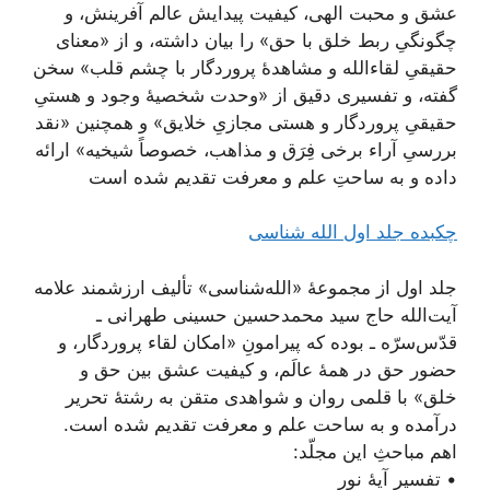
عشق و محبت الهی، کیفیت پیدایش عالم آفرینش، و
چگونگیِ ربط خلق با حق» را بیان داشته، و از «معنای
حقیقیِ لقاء‌الله و مشاهدۀ پروردگار با چشم قلب» سخن
گفته، و تفسیری دقیق از «وحدت شخصیۀ وجود و هستیِ
حقیقیِ پروردگار و هستی مجازیِ خلایق» و همچنین «نقد
بررسیِ آراء برخی فِرَق و مذاهب، خصوصاً شیخیه» ارائه
داده و به ساحتِ علم و معرفت تقدیم شده است
چکبده جلد اول الله شناسی
جلد اول از مجموعۀ «الله‌شناسی» تألیف ارزشمند علامه
آیت‌الله حاج سید محمد‌حسین حسینی طهرانی ـ
قدّس‌سرّه ـ بوده که پیرامونِ «امکان لقاء پروردگار، و
حضور حق در همۀ عالَم، و کیفیت عشق بین حق و
خلق» با قلمی روان و شواهدی متقن به رشتۀ تحریر
درآمده و به ساحت علم و معرفت تقدیم شده است.
اهم مباحثِ این مجلّد:
• تفسیر آیۀ نور