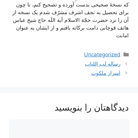
که نسخۀ صحیحى بدست آورده و تصحیح کنم، تا چون
براى تحصیل به نجف اشرف مشرّف شدم یک نسخه از
آن را نزد حضرت حجّة الاسلام آیة اللَه حاج شیخ عباس
هاتف قوچانى دامت برکاته یافتم و از ایشان به عنوان
امانت‌
دسته‌ها
Uncategorized
ناوبری
رساله لب اللباب
نوشته‌ها
اسرار ملکوت
دیدگاهتان را بنویسید
دیدگاه