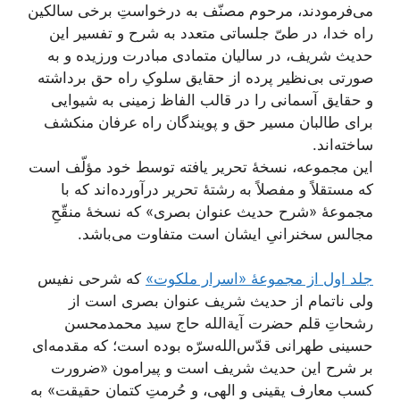
می‌فرمودند، مرحوم مصنّف به درخواستِ برخی سالکین
راه خدا، در طیّ جلساتی متعدد به شرح و تفسیر این
حدیث شریف، در سالیان متمادی مبادرت ورزیده و به
صورتی بی‌نظیر پرده از حقایق سلوکِ راه حق برداشته
و حقایق آسمانی را در قالب الفاظ زمینی به شیوایی
برای طالبان مسیر حق و پویندگان راه عرفان منکشف
ساخته‌اند.
این مجموعه، نسخۀ تحریر یافته توسط خود مؤلّف است
که مستقلاً و مفصلاً به رشتۀ تحریر درآورده‌اند که با
مجموعۀ «شرح حدیث عنوان بصری» که نسخۀ منقّحِ
مجالس سخنرانیِ ایشان است متفاوت می‌باشد.
جلد اول از مجموعۀ «اسرار ملکوت»
که شرحی نفیس
ولی ناتمام از حدیث شریف عنوان بصری است از
رشحاتِ قلم حضرت آیة‌الله حاج سید محمدمحسن
حسینی طهرانی قدّس‌الله‌سرّه بوده است؛ که مقدمه‌ای
بر شرح این حدیث شریف است و پیرامون «ضرورت
کسب معارف یقینی و الهی، و حُرمتِ کتمان حقیقت» به