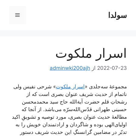
رش
ه
سولدا
فهرست
حتوا
اسرار ملکوت
2022-07-23
از
adminwki200ajh
مجموعۀ سه‌جلدی «
اسرار ملکوت
» شرحی نفیس ولی
ناتمام از حدیث شریف عنوان بصری است که از
رشحاتِ قلم حضرت آیة‌الله حاج سید محمدمحسن
حسینی طهرانی قدّس‌الله‌سرّه می‌باشد. از آنجا که
مطالعۀ حدیث عنوان بصری، مورد توصیه و تشویقِ اکید
اولیای‌الهی بوده و شاگردان و ارادتمندان خویش را به
تدبّر در مضامین گرانسنگِ این حدیث شریف دستور