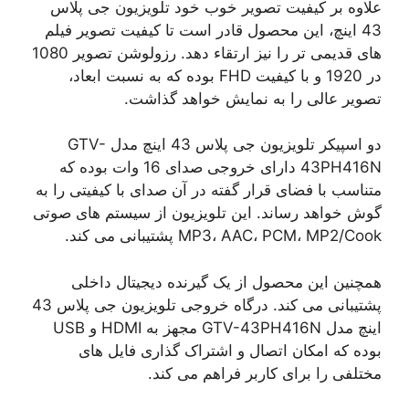
علاوه بر کیفیت تصویر خوب خود تلویزیون جی پلاس
43 اینچ، این محصول قادر است تا کیفیت تصویر فیلم
های قدیمی تر را نیز ارتقاء دهد. رزولوشن تصویر 1080
در 1920 و با کیفیت FHD بوده که به نسبت ابعاد،
تصویر عالی را به نمایش خواهد گذاشت.
دو اسپیکر تلویزیون جی پلاس 43 اینچ مدل GTV-
43PH416N دارای خروجی صدای 16 وات بوده که
متناسب با فضای قرار گفته در آن صدای با کیفیتی را به
گوش خواهد رساند. این تلویزیون از سیستم های صوتی
MP3، AAC، PCM، MP2/Cook پشتیبانی می کند.
همچنین این محصول از یک گیرنده دیجیتال داخلی
پشتیبانی می کند. درگاه خروجی تلویزیون جی پلاس 43
اینچ مدل GTV-43PH416N مجهز به HDMI و USB
بوده که امکان اتصال و اشتراک گذاری فایل های
مختلفی را برای کاربر فراهم می کند.