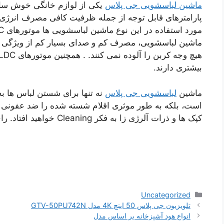
ماشین لباسشویی جی پلاس
یکی از لوازم خانگی خوش ساخت
پارامترهای قابل توجه از جمله ظرفیت کافی مصرف انرژی
ماشین لباسشویی، مصرف کم و صدای بسیار کم از ویژگی ه
بیشتری دارند.
ماشین
لباسشویی جی پلاس
نه تنها برای شستن لباس ها ب
است، بلکه به طور موثری اقلام شسته شده را ضد عفونی و 
کپک ها و ذرات آلرژی زا به فکر Cleaning خواهید افتاد. راحتش کن
دسته‌ها
Uncategorized
ناوبری
تلویزیون جی پلاس 50 اینچ 4K مدل GTV-50PU742N
نوشته‌ها
انواع هود آشپزخانه بر اساس مدل