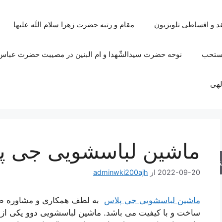
قد و اقساطی تلویزیون
مقام و رتبه حضرت زهرا سلام اللَه علیها
مستحب
نوحه حضرت سیدالشّهدا و ام البنین در مصیبت حضرت عباس 
لهی
ماشین لباسشویی جی پ
جو
2022-09-20
از
adminwki200ajh
ماشین لباسشویی جی پلاس
به لطف همکاری و مشاوره طو
ساخت و با کیفیت می باشد. ماشین لباسشویی دوو یکی از 