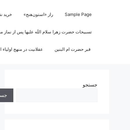
رش
ه
Sample Page
راز «استون‌هنج»
خرید ن
حتوا
تسبیحات حضرت زهرا سلام اللَه علیها پس از نماز 
قبر حضرت ام البنین
عقلانیت در منهج اولیاء ا
جستجو
جست