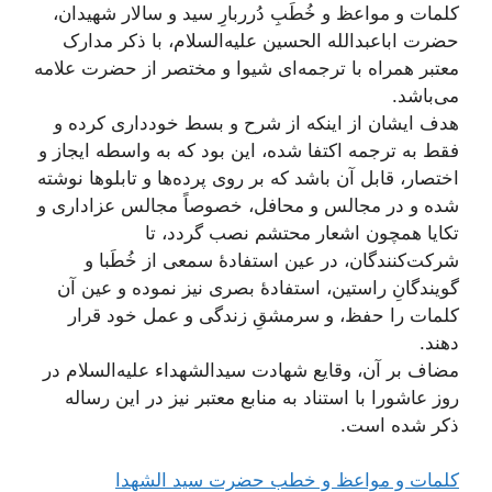
کلمات و مواعظ و خُطَبِ دُرربارِ سید و سالار شهیدان،
حضرت اباعبدالله الحسین علیه‌السلام، با ذکر مدارک
معتبر همراه با ترجمه‌ای شیوا و مختصر از حضرت علامه
می‌باشد.
هدف ایشان از اینکه از شرح و بسط خودداری کرده و
فقط به ترجمه اکتفا شده، این بود كه به واسطه ايجاز و
اختصار، قابل آن باشد كه بر روى پرده‏‌ها و تابلوها نوشته
شده و در مجالس و محافل، خصوصاً مجالس عزاداری و
تکایا همچون اشعار محتشم نصب گردد، تا
شرکت‌کنندگان، در عین استفادۀ سمعی از خُطَبا و
گویندگانِ راستین، استفادۀ بصری نیز نموده و عین آن
کلمات را حفظ، و سرمشقِ زندگی و عمل خود قرار
دهند.
مضاف بر آن، وقایع شهادت سیدالشهداء علیه‌السلام در
روز عاشورا با استناد به منابع معتبر نیز در این رساله
ذکر شده است.
کلمات و مواعظ و خطب حضرت سید الشهدا