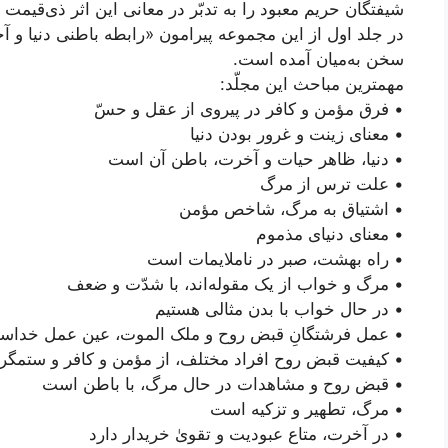
شیفتگان حریم معبود را به تدبّر در معانی این اثر ذی‌قیمت 
در جلد اول از این مجموعه پیرامون «رابطه باطنی دنیا و
سخن به‌میان آمده است.
مهمترین مباحث این مجلّد:
• فرق مؤمن و کافر در پیروی از عقل و حسّ
• معنای زینت و غرور بودن دنیا
• دنیا، ظاهر حیات و آخرت، باطن آن است
• علت ترس از مرگ
• اشتیاق به مرگ، شاخص مؤمن
• معنای دنیای مذموم
• راه بهشت، صبر در ناملایمات است
• مرگ و خواب از یک مقوله‌اند، با شدّت و ضعف
• در حال خواب با بدن مثالی هستیم
• عمل فرشتگانِ قبض روح و ملک الموت، عین عمل خداس
• کیفیت قبض روح افراد مختلف، از مؤمن و کافر و ستمگر
• قبض روح و مشاهدات در حال مرگ، با باطن است
• مرگ، تطهیر و تزکیه است
• در آخرت،‌ متاع عبودیت و تقویٰ خریدار دارد