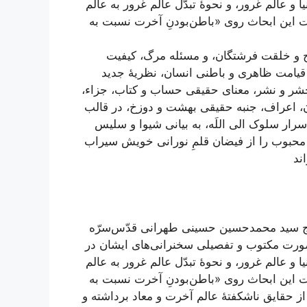
و عالم غرور، و نحوۀ تبدّل عالم غرور به عالم
ت این ابحاث روی «باطن‌بودنِ آخرت نسبت به
اح و خلقت فرشتگان، و مسئله مرگ، کیفیت
 قیامت ظاهری و باطنی انسان، نظریۀ جدید
حشر و نشر، معنای حقیقی حساب و کتاب، جزاء،
، اعراف، جنبه حقیقی بهشت و دوزخ، در قالب
سرار سلوک الی اللَه، به بیانی شیوا و سلیس
 محبوب را از فیضان قلمِ نورانی خویش سیراب
ند
 حاج سید محمدحسین حسینی طهرانی قدّس‌سرّه
صورت مکتوب و تفصیلی سخنرانی‌های ایشان در
و عالم غرور، و نحوۀ تبدّل عالم غرور به عالم
ت این ابحاث روی «باطن‌بودنِ آخرت نسبت به
از حقایق ناشکفتۀ عالم آخرت و معاد برداشته و