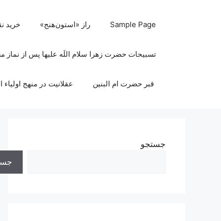
رش
ه
Sample Page
راز «استون‌هنج»
خرید ن
حتوا
تسبیحات حضرت زهرا سلام اللَه علیها پس از نماز 
قبر حضرت ام البنین
عقلانیت در منهج اولیاء ا
جستجو
جست