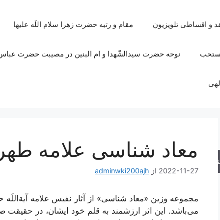
قد و اقساطی تلویزیون
مقام و رتبه حضرت زهرا سلام اللَه علیها
مستحب
نوحه حضرت سیدالشّهدا و ام البنین در مصیبت حضرت عباس 
لهی
معاد شناسی علامه طهر
جو
2022-11-27
از
adminwki200ajh
مجموعه وزین «معاد‌ شناسی» از آثار نفیس علامه آیة‌الل
می‌باشد. این اثر ارزشمند به قلم خود ایشان، در حقیقت 