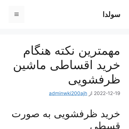
رش
ه
سولدا
فهرست
حتوا
مهمترین نکته هنگام
خرید اقساطی ماشین
ظرفشویی
2022-12-19
از
adminwki200ajh
خرید ظرفشویی به صورت
قسطی