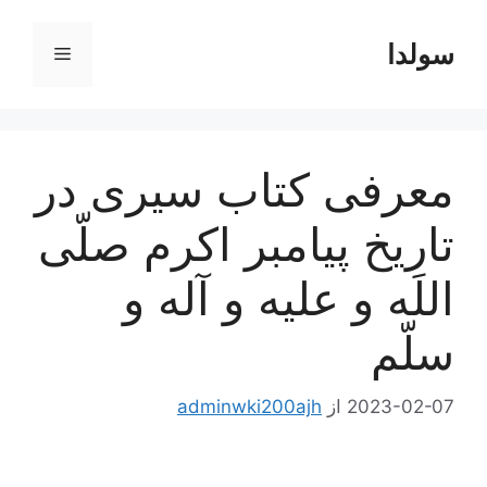
رش
ه
سولدا
فهرست
حتوا
معرفی کتاب سیری در
تاریخ پیامبر اکرم صلّی
اللَه و علیه و آله و
سلّم
2023-02-07
از
adminwki200ajh