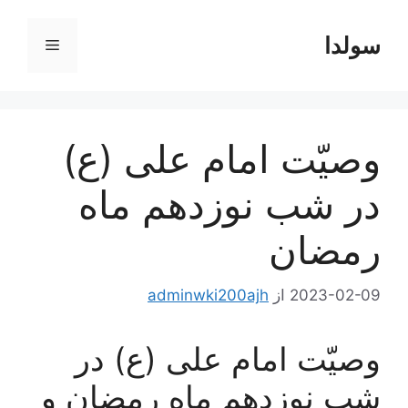
رش
ه
سولدا
فهرست
حتوا
وصیّت امام علی (ع)
در شب نوزدهم ماه
رمضان
2023-02-09
از
adminwki200ajh
وصیّت امام علی (ع) در
شب نوزدهم ماه رمضان و