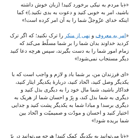
«﴿با مردم به نیکی برخورد کنید! (زبان خوش داشته
باشید، امر به خوبی کنید و دعوت به بدی نکنید.)﴾ کما
اینکه خدای عزّوجلّ شما را به آن امر کرده است!»
«
امر به معروف
و
نهی از منکر
را ترک نکنید؛ که اگر ترک
کردید خداوند بدان شما را بر شما مسلّط می‌کند که
زمام امور شما را به دست بگیرند، سپس هرچه دعا کنید
دیگر مستجاب نمی‌شود!»
«ای فرزندان من، بر شما باد و لازم و واجب است که با
یکدیگر وصل کنید، اتّحاد کنید، دربارۀ یکدیگر ایثار کنید،
فداکار باشید، شما مال خود را به دیگری بذل کنید و
دیگری به شما بذل کند، و بِرّ و احسان شما از هریک به
دیگری برسد! و مبادا شما به یکدیگر پشت کنید و جدایی
اختیار کنید و احسان و مودّت و صمیمیّت و اتّحاد بین
شما بریده شود!»
«﴿تا می‌توانید به یکدیگر کمک کنید! هرچه می‌توانید در بِرّ