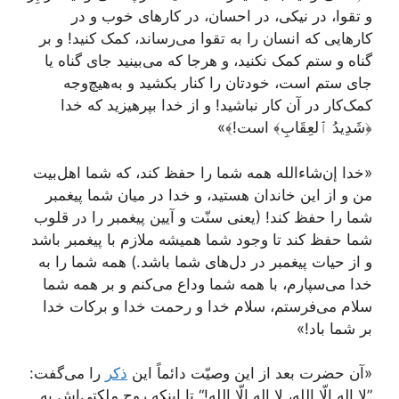
و تقوا، در نیکی، در احسان، در کارهای خوب و در
کارهایی که انسان را به تقوا می‌رساند، کمک کنید! و بر
گناه و ستم کمک نکنید، و هرجا که می‌بینید جای گناه یا
جای ستم است، خودتان را کنار بکشید و به‌هیچ‌وجه
کمک‌کار در آن کار نباشید! و از خدا بپرهیزید که خدا
﴿شَدِيدُ ٱلعِقَابِ﴾ است!﴾»
«خدا إن‌شاءالله همه شما را حفظ کند، که شما اهل‌بیت
من و از این خاندان هستید، و خدا در میان شما پیغمبر
شما را حفظ کند! (یعنی سنّت و آیین پیغمبر را در قلوب
شما حفظ کند تا وجود شما همیشه ملازم با پیغمبر باشد
و از حیات پیغمبر در دل‌های شما باشد.) همه شما را به
خدا می‌سپارم، با همه شما وداع می‌کنم و بر همه شما
سلام می‌فرستم، سلام خدا و رحمت خدا و برکات خدا
بر شما باد!»
«آن حضرت بعد از این وصیّت دائماً این
ذکر
را می‌گفت:
”لا إله إلّا الله، لا إله إلّا الله!“ تا اینکه روح ملکتی‌اش به