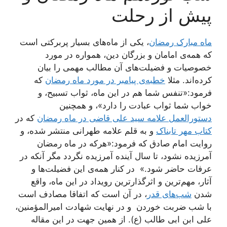
پیش از رحلت
ماه مبارک رمضان
، یکی از ماه‌های بسیار پربرکتی است
که همه‌ی امامان و بزرگان دین، همواره در مورد
خصوصیات و فضیلت‌های آن مطالب مهمی را بیان
کرده‌اند. مثلا
خطبه‌ی پیامبر در مورد ماه رمضان
که
فرمود:«تنفس شما هم در این ماه، ثواب تسبیح، و
خواب شما ثواب عبادت را دارد»، و همچنین
دستورالعمل علامه سید علی قاضی در ماه رمضان
که در
کتاب مهر تابناک
و به قلم علامه طهرانی منتشر شده، و
روایت امام صادق که فرمود:«هرکه در ماه رمضان
آمرزیده نشود، تا سال آینده آمرزیده نگردد مگر آنکه در
عرفات حاضر شود.» در کنار همه‌ی این فضیلت‌ها و
آثار، مهم‌ترین و اثرگذارترین رویداد در این ماه، واقع
شدن
شب‌های قدر
، در آن است که اتفاقا مصادف است
با شب ضربت خوردن و در نهایت شهادت امیرالمؤمنین،
علی ابن ابی طالب (ع). از همین جهت در این مقاله