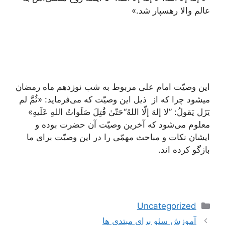
عالم والا رهسپار شد.»
این وصیّت امام علی مربوط به شب نوزدهم ماه رمضان
میشود چرا که از ذیل این وصیّت که می‌فرماید: «ثُمَّ لم
یَزَل یَقولُ: ”لا إلهَ إلّا اللهُ“حَتّیٰ قُتِلَ صَلَواتُ اللهِ عَلَیهِ»
معلوم می‌شود که آخرین وصیّت آن حضرت بوده و
ایشان نکات و مباحث مهمّی را در این وصیّت برای ما
بازگو کرده اند.
دسته‌ها
Uncategorized
ناوبری
آموزش سئو برای مبتدی ها