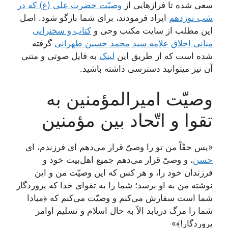
سعی شده تا فرازهایی از
وصیّت حضرت علی (ع) که در
شب نوزدهم
ایراد فرمودند، برای شما بازگو شود. اصل
این مطلب از سایت مکتب وحی و
کتاب و سخنرانی
مبانی اخلاق
علامه سید محمد حسین طهرانی
گرفته
شده است که از طریق این
لینک
به فایل صوتی و متنی
آن نیز میتوانید دسترسی داشته باشید.
وصیّت امیرالمؤمنین به
تقوا و اتّحاد بین مؤمنین
«پس حقّاً من تو را وصیّ قرار می‌دهم ای فرزندم، ای
حسن
، و وصیّ قرار می‌دهم جمیع اهل‌بیت خود و
فرزندان خود را، و هر کس که این وصیّت من و این
نوشته من به او برسد؛ شما را به تقوای خدا که پروردگار
شما است سفارش می‌کنم و وصیّت می‌کنم که ﴿مبادا
شما را مرگ دریابد الاّ به حال اسلام و تسلیم اوامر
پروردگار!﴾»