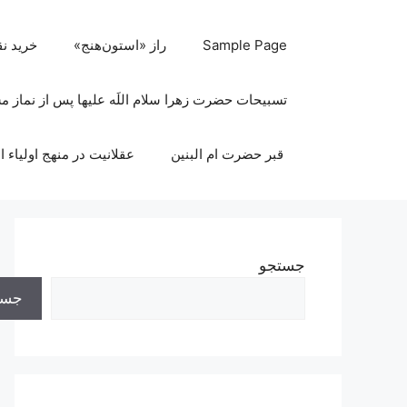
رش
ه
Sample Page
راز «استون‌هنج»
خرید ن
حتوا
تسبیحات حضرت زهرا سلام اللَه علیها پس از نماز 
قبر حضرت ام البنین
عقلانیت در منهج اولیاء ا
جستجو
جست