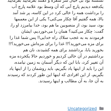
نشسته بود بی خیال سر سفره و گفتند بفرمایید بفرمایید
یكدفعه دیدیم پارچ آبی كه آن وسط بود علامه پارچ آب
را برداشت همه را خالی كرد در این كاسه، پر شد آمد
بالا، همه گفتیم آقا چكار می‌كنی؟ یكی از این معممها
بود، سید بود، از منصوبین ما هم بود، خدا بیامرزد او را،
گفت: چكار می‌كنید؟ همان را می‌خوردیم، ایشان
فرمودند به به عجب سلاك راه خدایی!! پس شما غذا را
برای مزه می‌خورید؟!! غذا را برای مزه‌اش می‌خورید؟!!
بخورید بابا، برداشتند برای همه كشیدند، نان هم
برداشتیم در آن خالی كردیم و خوردیم حالا یكخرده مزه
آن تغییر كرد، بابا این كه دیگر آسمان به زمین نیامده،
این را باید از اینها یاد بگیریم، باید روشمان را از اینها یاد
بگیریم، از این افرادی كه اینها این طور كردند كه رسیدند
به آن جا، به آن مطالب و اینها رسیدند.
دسته‌ها
Uncategorized