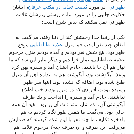
طهرانی
در مورد
کیفیت تغذیه در مکتب عرفان
، ایشان
حکایت جالبی را در مورد ساده زیستی پدرشان علامه
طهرانی نقل میکنند که بدین شرح است:
یكی از رفقا خدا رحمتش كند از دنیا رفته، می‌گفت به
اتفاق چند نفر آمدیم قم منزل
علامه طباطبایی‌
موقع
ظهر بود، پنج شش نفر بودیم و آمده بودیم منزل مرحوم
علامه طباطبایی، نماز خواندیم و دیگر بنابر این شد كه ما
نهار هم آن جا باشیم، خادم ایشان آمد و سفره پهن كرد
و غذا آبگوشت بود، آبگوشت هم به اندازه اهل آن منزل
طبخ شده بود، اضافه كه نشده بود، اینها سر ظهر
رسیده بودند، افرادی كه در منزل بودند خب اطلاع
نداشتند، خادم آمد و سفره را انداخت و یك ظرف
آبگوشتی آورد كه شاید مثلا ثلث آن پر بود، بقیه آن همه
خالی بود، می‌گفت ما همین طور نگاه كردیم به هم
بالاخره تكلیف ما چند نفر با این شكم گرسنه كه صدایش
می‌رفت این طرف و آن طرف چیه؟ مرحوم علامه هم