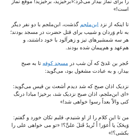
را برای نماز بیدار می‌کرد:«برخیزید، برخیزید! موقع نماز
است!»
تا اینکه از نزد
ابن‌ملجم
گذشت، ابن‌ملجم با دو نفر دیگر
به نام وَردان و شبیب برای قتل حضرت در مسجد بودند؛
هر سه شمشیرهای تیز و زهرآلود با خود داشتند، و
هم‌عهد و هم‌پیمان شده بودند.
حُجر بن عَدیّ که آن شب در
مسجد کوفه
تا به صبح
بیدار، و به عبادت مشغول بود، می‌گوید:
نزدیک اذان صبح که شد دیدم أشعث بن قیس می‌گوید:
«ای ابن‌ملجم، اذان صبح نزدیک شد، برخیز! مبادا درنگ
کنی والاّ بعداً رسوا خواهی شد!»
من تا این کلام را از او شنیدم، قلبم تکان خورد و گفتم:
وَیحَکَ یا أَعوَر! أَ تُریدُ قَتلَ علیٍّ؟! «تو می خواهی علی را
بکشی؟!»