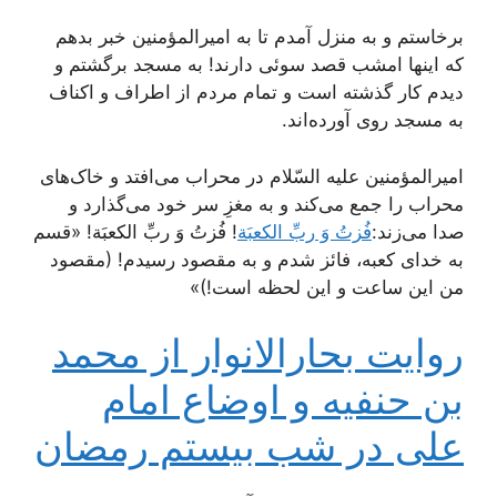
برخاستم و به منزل آمدم تا به امیرالمؤمنین خبر بدهم
که اینها امشب قصد سوئی دارند! به مسجد برگشتم و
دیدم کار گذشته است و تمام مردم از اطراف و اکناف
به مسجد روی آورده‌اند.
امیرالمؤمنین علیه السّلام در محراب می‌افتد و خاک‌های
محراب را جمع می‌کند و به مغزِ سر خود می‌گذارد و
صدا می‌زند:
فُزتُ وَ ربِّ الکعبَة
! فُزتُ وَ ربِّ الکعبَة! «قسم
به خدای کعبه، فائز شدم و به مقصود رسیدم! (مقصود
من این ساعت و این لحظه است!)»
روایت بحارالانوار از محمد
بن حنفیه و اوضاع امام
علی در شب بیستم رمضان