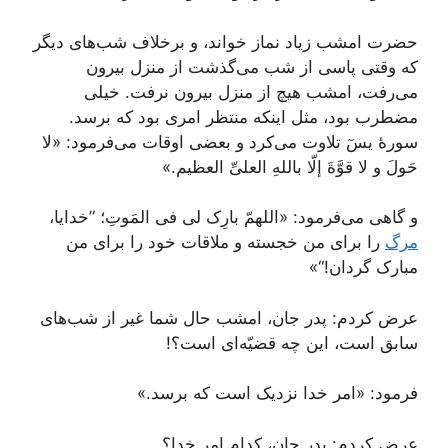
حضرت امشب زیاد نماز خواند، و برخلاف شب‌های دیگر
که وقتی پاسی از شب می‌گذشت از منزل بیرون
می‌رفت، امشب هیچ از منزل بیرون نرفت. خیلی
مضطرب بود، مثل اینکه منتظر امری بود که برسد.
سورۀ یسٓ تلاوت می‌کرد و بعضی اوقات می‌فرمود: «لا
حَولَ و لا قوَّةَ إلّا باللهِ العلیِّ العظیم.»
و گاهی می‌فرمود: «اللهمّ بارِک لی فی المَوتِ؛ ”خدایا،
مرگ
را برای من خجسته و ملاقات خود را برای من
مبارک گردان!“»
عرض کردم: پدر جان، امشب حال شما غیر از شب‌های
سابق است، این چه قضیّه‌ای است؟!
فرمود: «امر خدا نزدیک است که برسد.»
عرض کردم: پدر جان، کدام امر خدا؟