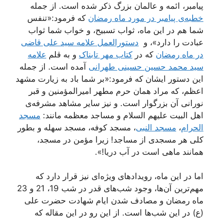
پیامبر، ائمه و عالمان بزرگ ذکر شده است. از جمله
خطبه‌ی پیامبر در مورد ماه رمضان
که فرمود:«تنفس
شما هم در این ماه، ثواب تسبیح، و خواب شما ثواب
عبادت را دارد»، و
دستورالعمل علامه سید علی قاضی
در ماه رمضان
که در
کتاب مهر تابناک
و به قلم
علامه
سید محمد حسین حسینی طهرانی
آمده است. از جمله
این دستور ایشان که فرمود:«بر شما باد به زیارت مشهد
اعظم، که مراد همان حرم مطهر امیرالمؤمنین و قبر
نورانی آن بزرگوار است. و نیز سایر مشاهد مشرفه‌ی
اهل البیت علیهم السلام و مساجد معظمه مانند:
مسجد
الحرام
،
مسجد النبی
، مسجد کوفه، مسجد سهله و بطور
کلی هر مسجدی از مساجد! زیرا مؤمن در مسجد،
همانند ماهی است در آب دریا!».
اما در این ماه، رویدادهای ویژه‌ای نیز قرار دارد که
مهم‌ترین آن‌ها، وجود شب‌های قدر در شب 19، 21 و 23
ماه رمضان و مصادف شدن ایام شهادت حضرت علی
(ع) در این شب‌ها است. از این رو در این مقاله که