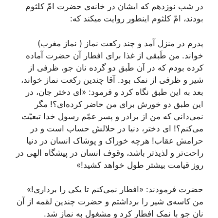
در شب نوزدهم که ایشان در خانه‌ی حضرت امّ کلثوم
بودند، امّ کلثوم اینطور روایت میکند که:
پدرم در منزل آمد و چند رکعت نماز ( نماز مغرب)
خواند. من طَبقی از غذا برای افطار آن حضرت آماده
کرده بودم که در آن طَبق دو گرده نان جو، ظرفی از
شیر و ظرفی از نمک بود. آقا چندین رکعت نماز خواند،
بعد به این طبق نگاه کرد و فرمود: «ای دختر جان، در
این طبق دو خورش برای من حاضر کرده‌ای؟! مگر
نمی‌دانی که من از برادر و پسر عمّم رسول خدا تبعیّت
می‌کنم؟! ای دختر، دنیا در حلالش حساب است و در
حرامش عقاب! هرچه خوراک و پوشاک انسان در دنیا
راحت‌تر و لذیذتر باشد، وقوف انسان در پیشگاه الهی در
روز قیامت بیشتر طول خواهد کشید!»
حضرت فرمودند: «افطار نمی‌کنم تا یکی را برداری!»
من کاسه‌ی شیر را برداشتم و حضرت چندین لقمه از آن
نان جو با نمک افطار کرد و مشغول به نماز شد.