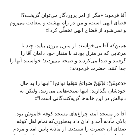
آقا فرمود: «مگر از امر پروردگار می‌توان گریخت؟!
قضای الهی است، و من در راه بهشت و سعادت می‌روم
و نمی‌شود از قضای الهی تخطّی کرد!»
همین‌که آقا می‌خواست از منزل بیرون بیاید، چند تا
مرغابی که در منزل بودند با منقار خود دامان آقا را
گرفتند و صدا می‌کردند و صیحه می‌زدند؛ خواستند آنها را
جدا کنند، حضرت فرمودند:
«دَعوهُنَّ؛ فإنّهُنَّ صَوائحُ تَتبَعُها نَوائح! ”اینها را به حال
خودشان بگذارید؛ اینها صیحه‌هایی می‌زنند، ولیکن به
دنبالش در این خانه‌ها گریه‌کنندگانی است!“»
آقا در مسجد آمد، چراغ‌های مسجد کوفه خاموش بود،
بالای مأذنه آمد و اذان داد به‌طوری‌که تمام اهل کوفه
صدای آن حضرت را شنیدند. از مأذنه پایین آمد و مردم