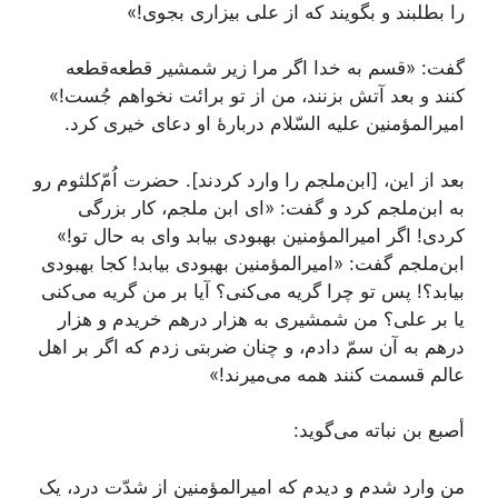
را بطلبند و بگویند که از علی بیزاری بجوی!»
گفت: «قسم به خدا اگر مرا زیر شمشیر قطعه‌قطعه
کنند و بعد آتش بزنند، من از تو برائت نخواهم جُست!»
امیرالمؤمنین علیه السّلام دربارۀ او دعای خیری کرد.
بعد از این، [ابن‌ملجم را وارد کردند]. حضرت اُمّ‌کلثوم رو
به ابن‌ملجم کرد و گفت: «ای ابن ملجم، کار بزرگی
کردی! اگر امیرالمؤمنین بهبودی بیابد وای به حال تو!»
ابن‌ملجم گفت: «امیرالمؤمنین بهبودی بیابد! کجا بهبودی
بیابد؟! پس تو چرا گریه می‌کنی؟ آیا بر من گریه می‌کنی
یا بر علی؟ من شمشیری به هزار درهم خریدم و هزار
درهم به آن سمّ دادم، و چنان ضربتی زدم که اگر بر اهل
عالم قسمت کنند همه می‌میرند!»
أصبع بن نباته می‌گوید:
من وارد شدم و دیدم که امیرالمؤمنین از شدّت درد، یک