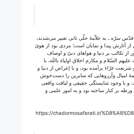
قدّس سرّه ـ به علاّمۀ حلّی ثانی تعبیر می‌شدند،
از آثارش پیدا و نمایان است؛ مردی بود از هویٰ
ز تکالب بر دنیا و هواهای دنیّ و اوصاف
 علیهم السّلام و مکارم اخلاق اولیا
ءِ
باللَه، با
شریعت غرّاء برآمده بود، و با إعراض از دنیا و
ۀ امیال و
آرزوهایی که سایرین را دست‌خوش
، و با وجود شایستگی حقیقی و لیاقت واقعی
ورطه بر کنار ساخته بود و به امور علمی و
https://chadormosaferati.ir/%D8