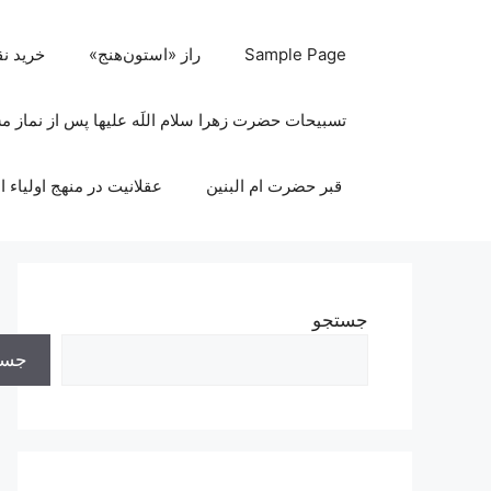
رش
ه
Sample Page
راز «استون‌هنج»
خرید ن
حتوا
تسبیحات حضرت زهرا سلام اللَه علیها پس از نماز 
قبر حضرت ام البنین
عقلانیت در منهج اولیاء ا
جستجو
جست