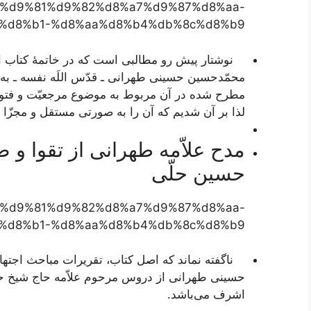
07/23/%d9%81%d9%82%d8%a7%d9%87%d8%aa-
%d8%b1-%d8%aa%d8%b4%db%8c%d8%b9/
نوشتار پیش رو مطالبی است که در خاتمۀ کتاب
ا
محمّدحسین حسینی طهرانی ـ قدّس اللَه نفسه ـ به 
مطرح شده در آن مربوط به موضوع مرجعیّت و فتوا م
لذا بر آن شدیم که آن را به صورتی مستقل و مجزّا 
مدح علاّمه طهرانی از تقوا و ض
حسین حلّی
22/07/%d9%81%d9%82%d8%a7%d9%87%d8%aa-
%d8%b1-%d8%aa%d8%b4%db%8c%d8%b9/
ناگفته نماند که اصل کتاب، تقریرات مباحث اجتهاد
حسینی طهرانی از دروس مرحوم علاّمه حاج شیخ حسی
اشرف می‌باشد.