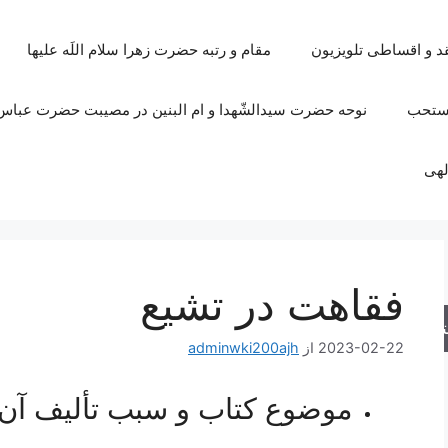
قد و اقساطی تلویزیون
مقام و رتبه حضرت زهرا سلام اللَه علیها
مستحب
نوحه حضرت سیدالشّهدا و ام البنین در مصیبت حضرت عباس 
لهی
فقاهت در تشیع
جو
2023-02-22
از
adminwki200ajh
موضوع کتاب و سبب تألیف آن