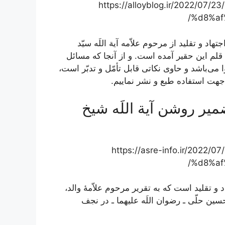
https://alloyblog.ir/2022/
%d8%af
جتهاد و تقلید
از مرحوم علاّمه آیة اللَه سیّد
قلم این حقیر آمده است. و از آنجا که مسائل
ی‌باشد و حاوی نکاتی قابل تأمّل و تدبّر است،
جهت استفاده طبع و نشر نماییم.
میر روشن آیة اللَه شیخ
https://asre-info.ir/20
%d8%af
 و تقلید است که به تقریر مرحوم علاّمۀ والد،
ن حلّی ـ رضوان اللَه علیهما ـ در نجف