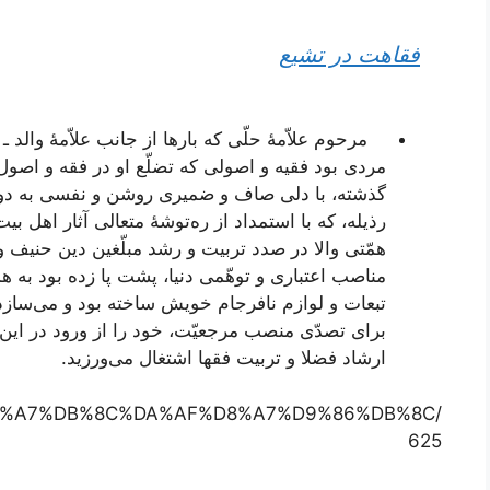
فقاهت در تشیع
مرحوم علاّمۀ حلّی که بارها از جانب علاّمۀ والد ـ 
مردی بود فقیه و اصولی که تضلّع او در فقه و اصول 
گذشته، با دلی صاف و ضمیری روشن و نفسی به دور ا
رذیله، که با استمداد از ره‌توشۀ متعالی آثار اهل بیت
همّتی والا در صدد تربیت و رشد مبلّغین دین حنیف و 
مناصب اعتباری و توهّمی دنیا، پشت پا زده بود به هم
تبعات و لوازم نافرجام خویش ساخته بود و می‌سازد
برای تصدّی منصب مرجعیّت، خود را از ورود در این 
ارشاد فضلا و تربیت فقها اشتغال می‌ورزید.
%A8%D8%A7%DB%8C%DA%AF%D8%A7%D9%86%DB%8C/
625