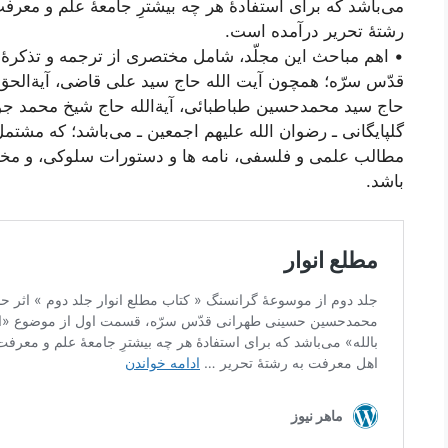
می‌باشد که برای استفادۀ هر چه بیشترِ جامعۀ علم و معرفت
رشتۀ تحریر درآمده است.
• اهم مباحث این مجلّد، شامل مختصری از ترجمه و تذکرۀ 
قدّس سرّه؛ همچون آیت الله حاج سید علی قاضی، آیة‌الحق و
حاج سید محمدحسین طباطبائی، آیة‌‌الله حاج شیخ محمد جوا
گلپایگانی ـ رضوان الله علیهم اجمعین ـ می‌باشد؛ که مشتمل
مطالب علمی و فلسفی، نامه ها و دستورات سلوکی، و مختص
باشد.