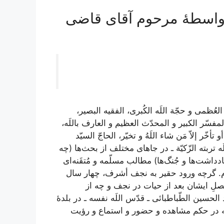
 واسطۀ مرحوم آقای قاضی
ه العُظمی و حجّة اللَه الکُبری، الفقیه البصیر،
المفسّر الکبیر و المحدّث العظیم و العارف باللَه،
ّر إلاّ مَن شاء اللَهُ و تخیّر، الحاجّ السیّد
ربته الزّکیّة ـ‌
در جاهای مختلف از بحث‌ها (چه
داشت‌ها و جُنگ‌ها) مطالب مسلّمه و مُتقَنه‌ای
‌ام. گرچه ورود حقیر به نجف أشرف، چهار سال
فصلِ ایشان بعد از حیات در نجف و چه از
د الحسین الطّباطبائی ـ قدّس اللَه نفسه ـ در بلدۀ
که در حکم مشاهده و حضور و استماع و رؤیت