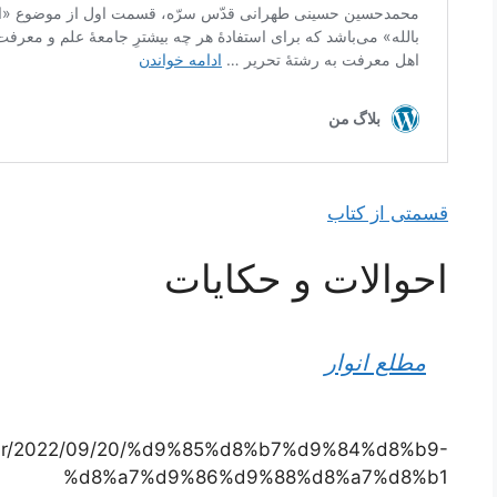
قسمتی از کتاب
احوالات و حکایات
مطلع انوار
ad.ir/2022/09/20/%d9%85%d8%b7%d9%84%d8%b9-
%d8%a7%d9%86%d9%88%d8%a7%d8%b1