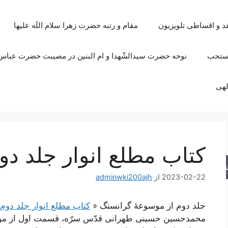
قد و اقساطی تلویزیون
مقام و رتبه حضرت زهرا سلام اللَه علیها
مستحب
نوحه حضرت سیدالشّهدا و ام البنین در مصیبت حضرت عباس 
لهی
کتاب مطلع انوار جلد دو
جو
2023-02-22
از
adminwki200ajh
جلد دوم از موسوعۀ گرانسنگ «
کتاب مطلع انوار جلد دوم
محمدحسین حسینی طهرانی قدّس سرّه، قسمت اول از موضوع 