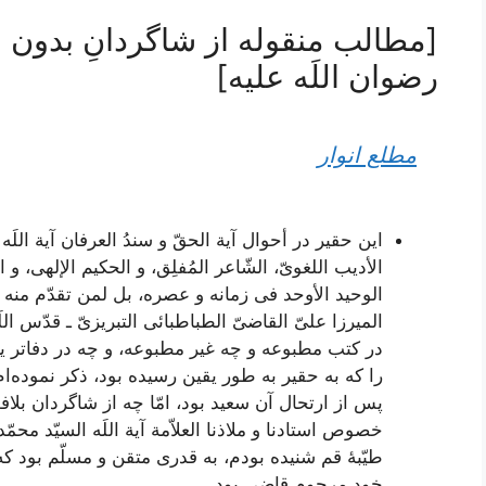
[مطالب منقوله از شاگردانِ بدون
رضوان اللَه علیه]
مطلع انوار
این حقیر در أحوال
آیة الحقّ‌ و سندُ العرفان آیة اللَ
الأدیب اللغویّ، الشّاعر المُفلِق، و الحکیم الإلهی، و 
الوحید الأوحد فی زمانه و عصره، بل لمن تقدّم منه أو تأخ
المیرزا علیّ القاضیّ الطباطبائی التبریزیّ ـ قدّس اللَه ت
در کتب مطبوعه و چه غیر مطبوعه،‌ و چه در دفاتر یاد
را که به حقیر به طور یقین رسیده بود، ذکر نموده
پس از ارتحال آن سعید بود، امّا چه از شاگردان بلا
خصوص استادنا و ملاذنا العلاّمة آیة اللَه السیّد محمّ
طیّبۀ قم شنیده بودم، به قدری متقن و مسلّم بود 
خود مرحوم قاضی بود.