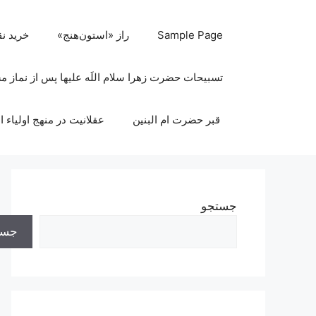
رش
ه
Sample Page
راز «استون‌هنج»
خرید ن
حتوا
تسبیحات حضرت زهرا سلام اللَه علیها پس از نماز 
قبر حضرت ام البنین
عقلانیت در منهج اولیاء ا
جستجو
جست