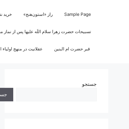
رش
ه
Sample Page
راز «استون‌هنج»
خرید ن
حتوا
تسبیحات حضرت زهرا سلام اللَه علیها پس از نماز 
قبر حضرت ام البنین
عقلانیت در منهج اولیاء ا
جستجو
جست