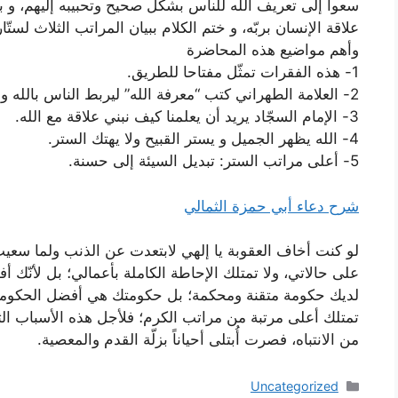
سعوا إلى تعريف الله للناس بشكل صحيح وتحبيبه إليهم، و بي
علاقة الإنسان بربّه، و ختم الكلام ببيان المراتب الثلاث لستّار
وأهم مواضيع هذه المحاضرة
1- هذه الفقرات تمثّل مفتاحا للطريق.
2- العلامة الطهراني كتب “معرفة الله” ليربط الناس بالله و يقربه لهم.
3- الإمام السجّاد يريد أن يعلمنا كيف نبني علاقة مع الله.
4- الله يظهر الجميل و يستر القبيح ولا يهتك الستر.
5- أعلى مراتب الستر: تبديل السيئة إلى حسنة.
شرح دعاء أبي حمزة الثمالي
لو كنت أخاف العقوبة يا إلهي لابتعدت عن الذنب ولما سعيت
على حالاتي، ولا تمتلك الإحاطة الكاملة بأعمالي؛ بل لأنّك
لديك حكومة متقنة ومحكمة؛ بل حكومتك هي أفضل الحكومات وأ
تمتلك أعلى مرتبة من مراتب الكرم؛ فلأجل هذه الأسباب الث
من الانتباه، فصرت أُبتلى أحياناً بزلّة القدم والمعصية.
دسته‌ها
Uncategorized