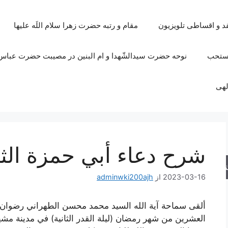
قد و اقساطی تلویزیون
مقام و رتبه حضرت زهرا سلام اللَه علیها
مستحب
نوحه حضرت سیدالشّهدا و ام البنین در مصیبت حضرت عباس 
لهی
شرح دعاء أبي حمزة الث
جو
2023-03-16
از
adminwki200ajh
ألقى سماحة آية الله السيد محمد محسن الطهراني رضوان ال
العشرين من شهر رمضان (ليلة القدر الثانية) في مدينة مشهد ا