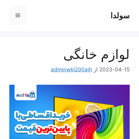
رش
ه
سولدا
فهرست
حتوا
لوازم خانگی
2023-04-15
از
adminwki200ajh