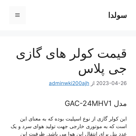
رش
ه
سولدا
فهرست
حتوا
قیمت کولر های گازی
جی پلاس
2023-04-26
از
adminwki200ajh
مدل GAC-24MHV1
این کولر گازی از نوع اسپلیت بوده که به معنای این
است که به موتوری خارجی جهت تولید هوای سرد و یک
عدد پنل برای انتقال این هوا می باشد. ظرفیت این