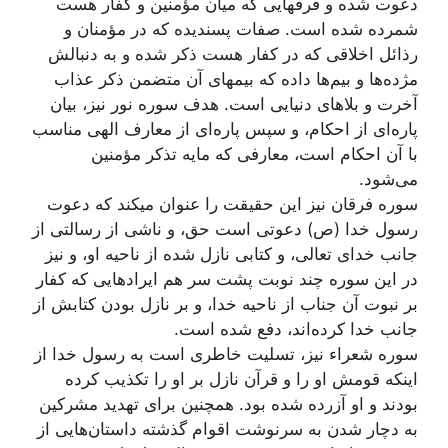
دعوت شده و فرقهايى كه ميان مؤمنين و كفار هست
شمرده شده است. صفات پسنديده كه در مؤمنان و
رذائل اخلاقى كه در كفار هست ذكر شده و به دنبالش
مژده‌ها و بيم‌ها داده كه بيمهاى آن متضمن ذكر عذاب
آخرت و بلاهاى دنيايى است. هدف سوره نور نیز، بيان
پاره‌اى از احكام، و سپس پاره‌اى از معارف الهى مناسب
با آن احكام است، معارفى كه مايه تذكر مؤمنين
مى‌شود.
سوره فرقان نیز این حقیقت را عنوان میکند که دعوت
رسول خدا (ص) دعوتى است حق، و ناشى از رسالتى از
جانب خداى تعالى، و كتابى نازل شده از ناحيه او، و نيز
در اين سوره چند نوبت پشت سر هم ايرادهايى كه كفار
بر نبوت آن جناب از ناحيه خدا، و بر نازل بودن كتابش از
جانب خدا كرده‌اند، دفع شده است.
سوره شعراء نیز، تسلیت خاطری است به رسول خدا از
اینکه قومش او را و قرآن نازل بر او را تكذيب كرده
بودند و او آزرده شده بود. همچنین برای تهدید مشركين
به دچار شدن به سرنوشت اقوام گذشته داستان‌هایی از