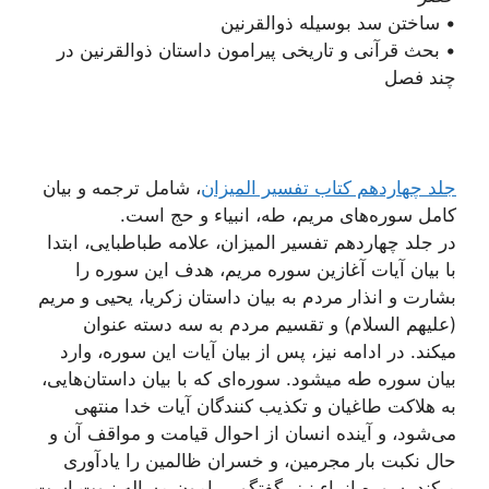
• ساختن سد بوسیله ذوالقرنین
• بحث قرآنی و تاریخی پیرامون داستان ذوالقرنین در
چند فصل
جلد چهاردهم کتاب تفسیر المیزان
، شامل ترجمه و بیان
کامل سوره‌های مریم، طه، انبیاء و حج است.
در جلد چهاردهم تفسیر المیزان، علامه طباطبایی، ابتدا
با بیان آیات آغازین سوره مریم، هدف این سوره را
بشارت و انذار مردم به بيان داستان زكريا، يحيى و مريم
(عليهم السلام) و تقسيم مردم به سه دسته عنوان
میکند. در ادامه نیز، پس از بیان آیات این سوره، وارد
بیان سوره طه میشود. سوره‌ای که با بیان داستان‌هایی،
به هلاكت طاغيان و تكذيب كنندگان آيات خدا منتهى
مى‌شود، و آينده انسان از احوال قيامت و مواقف آن و
حال نكبت بار مجرمين، و خسران ظالمين را یادآوری
میکند. سوره انبیاء نیز، گفتگو پيرامون مساله نبوت است