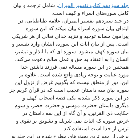
جلد سیزدهم کتاب تفسیر المیزان
، شامل ترجمه و بیان
کامل سوره‌های اسراء و کهف است.
در جلد سیزدهم تفسیر المیزان، علامه طباطبایی، در
ابتدای بیان سوره اسراء بیان میکند که اين سوره
پيرامون مساله توحيد و تنزيه خداى تعالى از هر شريكى
است. پس از بیان آیات این سوره، ایشان وارد تفسیر و
بیان سوره کهف میشود. سوره ای که با انذار و تبشير،
انسان را به اعتقاد به حق و عمل صالح دعوت مى‌كند.
همچنین در این سوره مساله نفى فرزند داشتن خدا
مورد عنايت و توجه زيادى واقع شده است. علاوه بر
این، دور از منطق نیست که بگوییم غرض از نزول اين
سوره بيان سه داستان عجيب است كه در قرآن كريم جز
در اين سوره ذكر نشده، يكى قصه اصحاب كهف و
ديگرى داستان حضرت موسى و حضرت خضر، و سوم
حكايت ذى القرنين، و آن گاه از اين سه داستان در
غرض سوره كه اثبات نفى شريك و تشويق بر تقوى و
ترس از خدا است استفاده كند.
برخی از مهم ترین بحث های مطرح شده در این جلد به