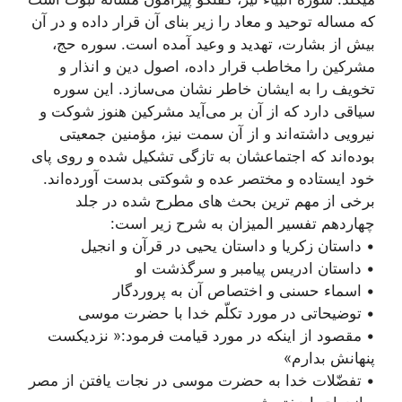
كه مساله توحيد و معاد را زير بناى آن قرار داده و در آن
بیش از بشارت، تهدید و وعید آمده است. سوره حج،
مشركين را مخاطب قرار داده، اصول دين و انذار و
تخويف را به ايشان خاطر نشان مى‌سازد. اين سوره
سياقى دارد كه از آن بر مى‌آيد مشركين هنوز شوكت و
نيرويى داشته‌اند و از آن سمت نیز، مؤمنین جمعیتی
بوده‌اند که اجتماعشان به تازگی تشکیل شده و روی پای
خود ایستاده و مختصر عده و شوکتی بدست آورده‌اند.
برخی از مهم ترین بحث های مطرح شده در جلد
چهاردهم تفسیر المیزان به شرح زیر است:
• داستان زکریا و داستان یحیی در قرآن و انجیل
• داستان ادریس پیامبر و سرگذشت او
• اسماء حسنی و اختصاص آن به پروردگار
• توضیحاتی در مورد تکلّم خدا با حضرت موسی
• مقصود از اینکه در مورد قیامت فرمود:« نزدیکست
پنهانش بدارم»
• تفضّلات خدا به حضرت موسی در نجات یافتن از مصر