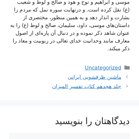
موسى و ابراهيم و نوح و هود و صالح و لوط و شعيب
(ع) نقل كرده است. و درنهایت سوره نمل که مردم را
بشارت و انذار دهد و به همين منظور، مختصرى از
داستان‌هاى موسى، داود، سليمان، صالح و لوط (ع) را به
عنوان شاهد ذكر نموده و در دنبال آن پاره‌اى از اصول
معارف مانند وحدانيت خداى تعالى در ربوبيت و معاد را
ذكر میکند.
دسته‌ها
Uncategorized
ناوبری
ماشین ظرفشویی ایرانی
نوشته‌ها
جلد هجدهم کتاب تفسیر المیزان
دیدگاهتان را بنویسید
دیدگاه