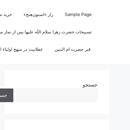
رش
ه
Sample Page
راز «استون‌هنج»
خرید ن
حتوا
تسبیحات حضرت زهرا سلام اللَه علیها پس از نماز 
قبر حضرت ام البنین
عقلانیت در منهج اولیاء ا
جستجو
جست