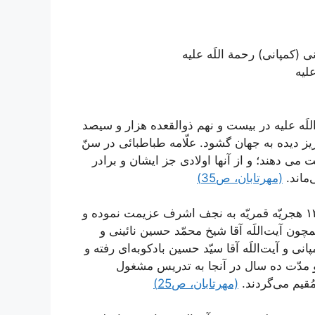
(کمپانی) رحمة اللَه علیه
لیه
لَه ‌علیه در بيست و نهم ذوالقعده هزار و سيصد
يز دیده به جهان گشود. علّامه طباطبائى‌ در سنّ
می دهند؛ و از آنها اولادى جز ایشان و برادر
‌ماند.
(مهرتابان، ص35)
پس از طىّ دوران تحصيلات مقدّماتى و سطوح در سنه ١٣٤٤ هجريّه قمريّه به نجف اشرف عزيمت نموده و
ن آيت‌اللَه آقا شيخ محمّد حسين نائينى و
ى و آيت‌اللَه آقا سيّد حسين بادکوبه‌اى ‌رفته و
نه ١٣٥٤ به تبريز مراجعت و مدّت ده سال در آنجا به تدريس مشغول
(مهرتابان، ص25)