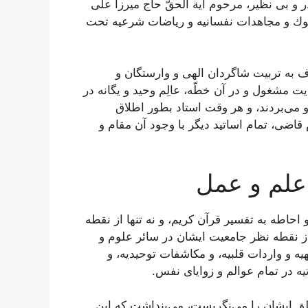
ر و بى نظیر، مرحوم آیة الحقّ‌ حاج میرزا على
 و سلوك و مجاهدات نفسانیه و ریاضات شرعیه تحت
ف به تربیت شاگردان الهى و وارستگان و
 مشغول و در آن خطّه، عالِم وحید و یگانه در
او مى‌بردند، و هر وقت استاد بطور اطلاق
اضى، تمام اساتید دیگر با وجود آن مقام و
علم و عمل‌
احاطه به تفسیر قرآن كریم، و نه تنها از نقطه
 از نقطه نظر جامعیت ایشان در سائر علوم و
یه و واردات قلبیه، و مكاشفات توحیدیه، و
یه در تمام عوالم و زوایاى نفس.
ایشان را مى‌نگریست، مى‌پنداشت كه این