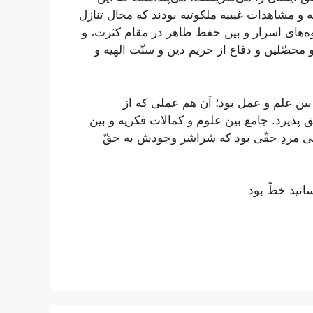
ه و مشاهدات غیبیه ملكوتیه بودند كه مجال تنازل
وه‌هاى اسرار و بین حفظ ظاهر در مقام كثرت، و
 محصّلین و دفاع از حریم دین و سنّت الهیه و
ع بین علم و عمل بود؛ آن هم عملی كه از
پذیرد. جامع بین علوم و كمالات فكریه و بین
یعنى مردِ حقّى بود كه شراشر وجودش به حقّ
اتید خطّ بود