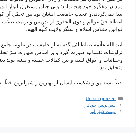
مرد در مفكّره خود هیچ ندارد؛ ولى چنان مستغرق انوار الهی
پیدا نمى‌كردند.و عجیب جامعیت ایشان بود بین تحمّل آن ك
اعطاء حقّ عوالم و ذَوى الحقوق از تدریس و تربیت‌ طلّاب و
قوانین مقدّس اسلام و سنگر ولایت كلّیه الهیه.
آيت‌اللَه علّامه طباطبائى‌ گذشته از جامعیت در علوم، جام
تراوشات نفسانیه صورت گیرد و بر اساس طهارت سرّ تحقّق 
وجدانیات و أذواق قلبیه و بین كمالات عملیه و بدنیه بود؛ 
متحقّق بود.
خطّ نستعلیق و شكسته ایشان از بهترین و شیواترین خطّ اس
دسته‌ها
Uncategorized
ناوبری
پیش‌نویس خودکار
نوشته‌ها
قیمت کولر آبی