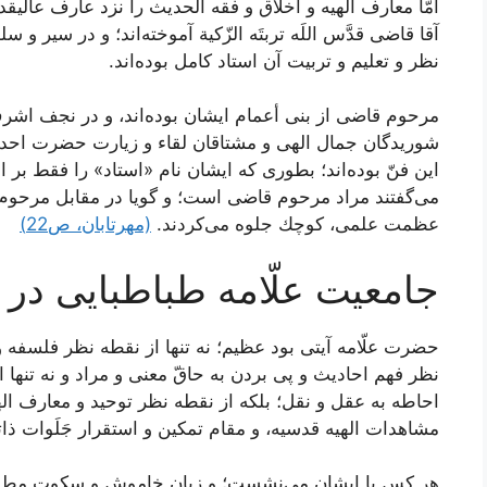
امّا معارف الهیه و اخلاق و فقه الحدیث را نزد عارف عالیقد
آقا قاضى‌ قدَّس اللَه تربتَه الزّكیة آموخته‌اند؛ و در سیر
نظر و تعلیم و تربیت آن استاد كامل بوده‌اند.
مرحوم قاضى از بنى أعمام ایشان بوده‌اند، و در نجف اشر
شوریدگان جمال الهى و مشتاقان لقاء و زیارت حضرت احدیت
این فنّ بوده‌اند؛ بطوری كه ایشان نام «استاد» را فقط بر 
مى‌گفتند مراد مرحوم قاضى است؛ و گویا در مقابل مرحوم ق
عظمت علمى، كوچك جلوه مى‌كردند.
(مهرتابان، ص22)
جامعیت علّامه طباطبایى در 
حضرت علّامه آیتى بود عظیم؛ نه تنها از نقطه نظر فلسفه و 
نظر فهم احادیث و پى بردن به حاقّ معنى و مراد و نه تنها
احاطه به عقل و نقل؛ بلكه از نقطه نظر توحید و معارف اله
مشاهدات الهیه قدسیه، و مقام تمكین و استقرار جَلَوات ذات
هر كس با ایشان مى‌نشست؛ و زبان خاموش و سكوت مطلق 