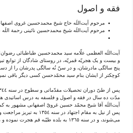
فقه و اصول
مرحوم آیت‌اللَه حاج شیخ محمدحسین غروی اصفهانی 
مرحوم آیت‌اللَه شیخ محمدحسین نائینی رحمة اللَه ع
آیت‌اللَه العظمی علّامه سید محمدحسین طباطبائی رضوان‌ال
و بيست و يک هجريّه قمريّه، در روستاى شادگان از توابع تبر
پنج سالگى مادرشان، و در سنّ نُه سالگى پدرشان را از دست 
كوچكتر از ایشان بنام‌ سید محمّدحسن‌ كسى دیگر باقى نمى
مدّت ده سال در فقه و اصول و فلسفه به درس اساتيدى همچو
آيت‌اللَه آقا شيخ محمّد حسين غروىّ اصفهانى مشهور به کمپان
پس از نيل به مقام اجتهاد در س
مى‌شوند، و در سنه ١٣٦٥ به بلده طيّبه قم هجرت نموده و مُقيم مى‌گردند.