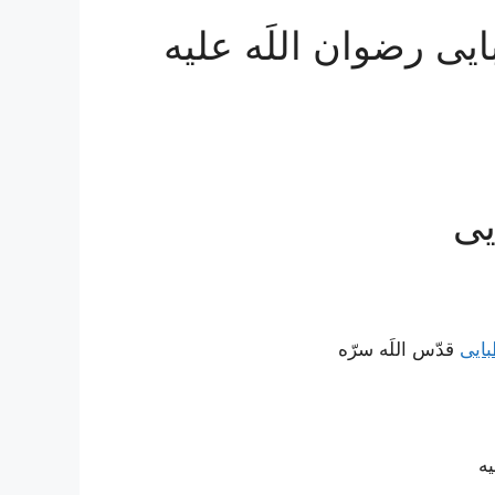
یی رضوان اللَه علیه
یی
ایی
قدّس اللَه سرّه
یه