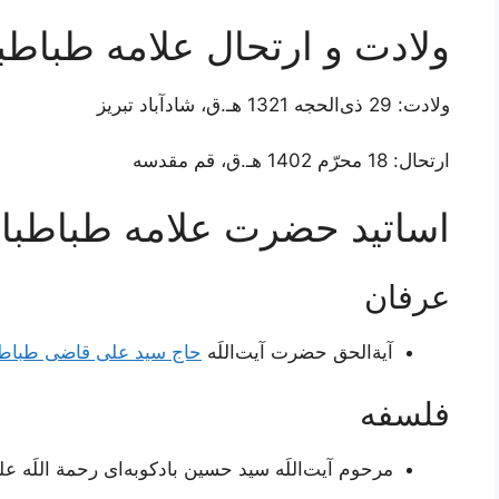
ولادت و ارتحال علامه طباطبا
ولادت: 29 ذی‌الحجه 1321 هـ.ق، شادآباد تبریز
ارتحال: 18 محرّم‌ 1402 هـ.ق، قم مقدسه
اساتید حضرت علامه طباطبا
عرفان
آیةالحق حضرت آیت‌اللَه
حاج سید علی قاضی طباطب
فلسفه
مرحوم آیت‌اللَه سید حسین بادکوبه‌ای رحمة اللَه عل