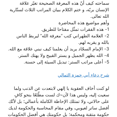
سماحته كيف أنّ هذه المعرفة الصحيحة تغيّر علاقة
الإنسان بربّه، و ختم الكلام ببيان المراتب الثلاث لستّارية
الله تعالى.
وأهم مواضيع هذه المحاضرة
1- هذه الفقرات تمثّل مفتاحا للطريق.
2- العلامة الطهراني كتب “معرفة الله” ليربط الناس
بالله و يقربه لهم.
3- الإمام السجّاد يريد أن يعلمنا كيف نبني علاقة مع الله.
4- الله يظهر الجميل و يستر القبيح ولا يهتك الستر.
5- أعلى مراتب الستر: تبديل السيئة إلى حسنة.
شرح دعاء أبي حمزة الثمالي
لو كنت أخاف العقوبة يا إلهي لابتعدت عن الذنب ولما
سعيت إليه، وليس هذا لأن~ك لست مطّلعًا بنحو كافٍ
على حالاتي، ولا تمتلك الإحاطة الكاملة بأعمالي؛ بل لأنّك
أفضل ساتر لعيوبي، وفي مقام المحاسبة والحكومة لديك
حكومة متقنة ومحكمة؛ بل حكومتك هي أفضل الحكومات