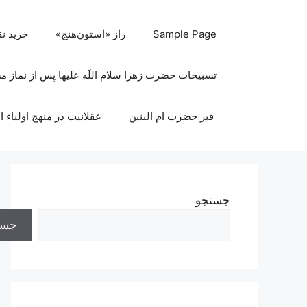
رش
ه
Sample Page
راز «استون‌هنج»
خرید ن
حتوا
تسبیحات حضرت زهرا سلام اللَه علیها پس از نماز 
قبر حضرت ام البنین
عقلانیت در منهج اولیاء ا
جستجو
جست