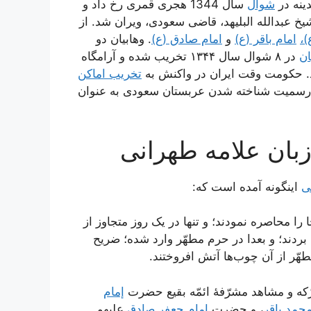
ینه در
شوال
سال 1344 هجری قمری رخ داد و
یخ عبدالله البلیهد، قاضی سعودی، ویران شد. از
)،
امام باقر (ع)
و
امام صادق (ع)
. وهابیان دو
ان
در ۸ شوال سال ۱۳۴۴ تخریب شده و آرامگاه
یند. حکومت وقت ایران در واکنش به
تخریب اماکن
ه رسمیت شناخته شدن عربستان سعودی به عنوان
زبان علامه طهرانی
ی
اینگونه آمده است که:
ا را محاصره نمودند؛ و تنها در یک روز متجاوز از
بردند؛ و بعدا در حرم مطهّر وارد شده؛ ضریح
طهّر از آن چوب‌ها آتش افروختند.
إمام
محمد باقر
، و حضرت
إمام جعفر صادق
علیهم