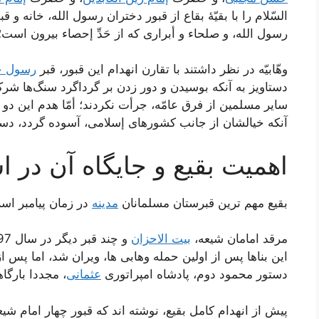
السّلام را با بقیّۀ بقاع از قبور دختران رسول الله، خانه و 
رسول الله، و صلحاء و أبرارى که از حَدِّ إحصاء بیرون اس
وهّابیّه در نظر داشتند با تقارن انهدام این قبور، قبر
رسول خ
دستاویز به آنکه بوسیدن و دور زدن بر گرداگرد سنگ‌ها شرک
سایر مسلمین از فرق عامّه، جرأت نکردند؛ أمّا هدم این 
آنکه خیالشان از جانب کشورهاى إسلامى، آسوده گردد، دست 
اهمیت بقیع و جایگاه آن در ا
بقیع مهم ترین قبرستان مسلمانان
مدینه
در زمان پیامبر اسل
مرقد امامان شیعه،
بیت الاحزان
این بناها پس از اولین حمله وهابی ها، ویران شد، اما پس ا
دستور محمود دوم، پادشاه امپراتوری
عثمانی
، مجددا بارگا
پیش از انهدام کامل بقیع، نوشته اند که قبور چهار امام شیعه