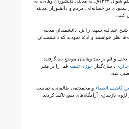
در حمله دوم وهابیان به فرماندهی عبدالله بن سعود در هشتم شوال ۱۳۴۴ق. به مدینه، دانشوران وهابی، به
میر سعودی در خطابه‌ای، مردم و دانشوران مدینه
 کنند.
خ عبدالله بلیهد، را نزد دانشمندان مدینه
اه‌ها نظر خواستند و ادعا نمودند که دانشمندان
نجف و قم بر ضد وهابیان موضع تند گرفتند.
 حائری
، بنیان‌گذار
حوزه علمیه
قم، را بر منبر
عطیل شد.
 کاشف الغطاء
و محمدتقی طالقانی، نماینده
لزوم بازسازی آرامگاه‌های بقیع تاکید کردند.