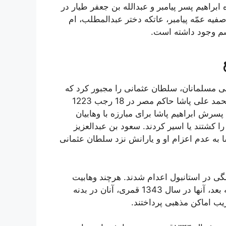
براهیم پسر پیامبر و عبدالله بن جعفر طیار در
یه عمّه پیامبر، عاتکه دختر عبدالمطلب، ام
شم وجود داشته است.
ومی مسلمانان، سلطان عثمانی را مجبور کرد که
محمدعلی پاشا را به جنگ با سعود بن عبدالعزیز بفرستد. محمد علی پاشا حاکم مصر در 18 رجب 1223
ماندهی پسرش ابراهیم پاشا برای مبارزه با وهابیان
ا کشتند یا اسیر کردند. سعود بن عبدالعزیز
به عدم اعزام او و یارانش نزد سلطان عثمانی
گی در استانبول اعدام شدند. هرچند وهابیت
همچنان در بین فرزندان و اقوام او ریشه میدواند. در مرحله بعد، آنها در سال 1343 قمری، آنان در بدنه
یب اماکن مذهبی پرداختند.