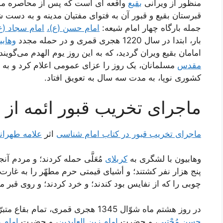
منظور از ویرانی
بقیع
واقعه ای است که پس از محاصره مد
قبرستان بقیع و قبور آن به فتوای مفتیان مدینه و به دست ش
جمله بارگاه چهار امام شیعه:
امام حسن (ع)،
امام سجاد (ع
بار، ابتدا در سال 1220 هجری قمری و در حمله مجدد
وهابی
امامان بقیع ویران گردید، که به این روز یوم الهدم می‌گو
مقدس
مسلمانان، یک روز را عزای عمومی اعلام کرد و ب
کشوری نوپا، به مدت سه سال به تعویق افتاد.
ماجرای تخریب قبور ائمه از 
ماجرای تخریب قبور در کتاب امام شناسی
اثر
علامه طهران
وهابیون با لشگرى به
کربلاى
مُعَلَّی حمله کردند؛ و مردم آنج
پنج هزار نفر کشتند؛ و أشیاى قیمتى حرم مطهّر را به غارت 
چوبى را که از نفایس بود کندند؛ و خرد کردند؛ و روى قبر م
در روز هشتم ماه شوّال 1345 هجرى قمرى، تمام بقاع متبرّکه و مشاهد مشرّفۀ ائمّه بقیع حضرت
حسن مُجْتبى
، و حضرت
إمام زین العابدین
، و حضرت
إمام 