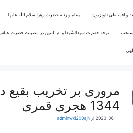
قد و اقساطی تلویزیون
مقام و رتبه حضرت زهرا سلام اللَه علیها
مستحب
نوحه حضرت سیدالشّهدا و ام البنین در مصیبت حضرت عباس 
لهی
مروری بر تخریب بقیع د
جو
1344 هجری قمری
2023-06-11
از
adminwki200ajh