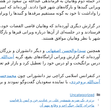
ویرانی گنبدها و بارگاه‌های شهر فتوا دادند. آورده‌اند که ا
را واداشت تا خود به گونه مستقیم مرقدها و گنبدها را ویران
در گزارش دیگری آورده‌اند که وهابیان قاضی القضات خود، شی
فرستادند و در جلسه‌ای از آن‌ها درباره ویرانی قبرها و بارگ
شهر با نظر وهابیان موافق هستند.
همچنین
سیدابوالحسن اصفهانی
و دیگر دانشوران و بزرگان 
آورده‌اند که گزارش ویرانی آرامگاه‌های بقیع، گریه
آیت‌الله
درس برانگیخت و او درس خود را تعطیل کرد و بازار قم ت
در کنفرانس اسلامی کراچی نیز دانشورانی چون
محمدحسین
آیت‌الله بروجردی
، با نماینده سعودیان گفت‌وگو نمودند و بر 
دسته‌ها
Uncategorized
ناوبری
برتری یک ضربه شمشیر علی بر عبادت جن و انس تا قیامت
نوشته‌ها
ماجرای کامل جنگ احد و وقایع مهم آن