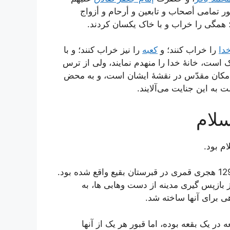
قبور تمامى أصحاب و تابعین و أرحام و أزواج
ت؛ همگى را خراب و با خاک یکسان کردند.
دا
را خراب کنند؛ و
کعبه
را نیز خراب کنند؛ و با
 است، خانۀ خدا را منهدم نمایند، ولى از ترس
دو مکان مقدّس در نقشۀ ایشان است، و به محض
به این جنایت مى‌آلایند.
سلام
ام بود.
و چند قبر دیگر در سال 1297 هجری قمری در قبرستان بقیع واقع شده بود.
ز بازپس گیری مدینه از دست وهابی ها، به
هی برای آنها ساخته شد.
 در یک بقعه بوده، اما قبور هر یک از آنها