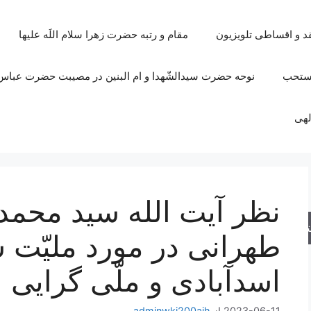
قد و اقساطی تلویزیون
مقام و رتبه حضرت زهرا سلام اللَه علیها
مستحب
نوحه حضرت سیدالشّهدا و ام البنین در مصیبت حضرت عباس 
لهی
نظر آیت الله سید محم
جو
طهرانی در مورد ملیّت س
اسدآبادی و ملّی گرایی
2023-06-11
از
adminwki200ajh