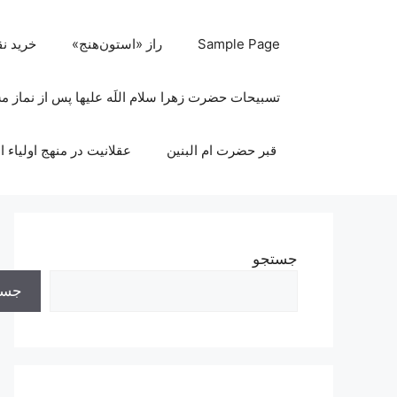
رش
ه
Sample Page
راز «استون‌هنج»
خرید ن
حتوا
تسبیحات حضرت زهرا سلام اللَه علیها پس از نماز 
قبر حضرت ام البنین
عقلانیت در منهج اولیاء ا
جستجو
جست