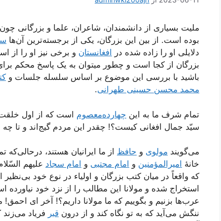
ملیت بسیاری از دانشمندان، شاعران، علما و بزرگانی چون
بوده است. از بین این بزرگان، یکی از برجسته‌ترین آن‌ها
سی
دلایلی او را زاده شده در
افغانستان
و برخی نیز او را از اسد
بزرگان از کجا است و چطور میتوان به یک پاسخ محکم برای 
باشید با بررسی این موضوع بر اساس سلسله جلسات و
کت
محمد محسن حسینی طهرانی
.
تمام شرف ما به این
چهارده‌معصوم
است که از اول خلقت تا
سیّد جمال افغانی کیست؟! چقدر این مردم گیج‌اند و تا چه‌ ان
می‌گویند
مولوی
و
حافظ
از ما ایرانیان هستند، در‌حالی‌که ت
خانۀ
امیرالمؤمنین
و
امام مجتبی
و
امام سجاد
علیهم السّلا
که واقعاً در میان کتب بزرگان و اولیاء در نوع خود بی‌نظیر
استخراج شده و مولانا این مطالب را از نزد خود نیاورده ا
عرب‌ها بزنیم و بگوییم که ما مولانا داریم؟! آخر ای احمق! 
ننگش می‌آید که به تو نگاه کند و از درون
قبر
فریاد می‌زند ک