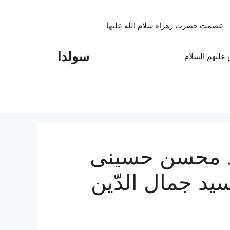
عصمت حضرت زهراء سلام اللَه علیها
سولدا
علیهم السلام
د محسن حسینی
ید جمال الدّین