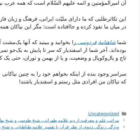
آن امیرالمؤمنین و ائمه علیهم السّلام است که همه عرب بود
این تکاثرطلبی که ما دارای ملیّت ایرانی، فرهنگ و زبان فا
در میان ما نفوذ کرده و جاافتاده است؛ مگر این نیاکان همه ا
شما
شاهنامۀ
فردوسی
را بخوانید و ببینید که آنها یک‌مشت آ
بوده‌اند. آخر شما از اسفندیار که سر تا پایش به یک‌جو نمی‌ار
تاج و یال‌و‌کوپال و وضعیت، و یا از بهمن و توران، حتی یک ک
سراسر وجود بنده از اینکه بخواهم خود را به چنین نیاکانی
که نیاکان من افرادی مثل رستم و اسفندیار باشند!
دسته‌ها
Uncategorized
ناوبری
مراتب علم و معرفت از دید علامه طهرانی، شیخ طوسی و شیخ بها
نوشته‌ها
ویژگی زندگی دنیوی از نظر قرآن با تفسیر علامه طباطبایی و شیخ ب