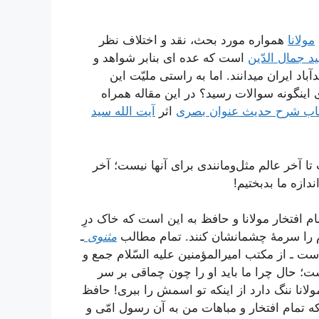
مولانا
همواره مورد بحث، نقد و اختلاف نظر
د جمال الدّین
است که عده ای بنابر شواهد و
آباد ایران میدانند. اما به راستی ملیّت این
اینگونه سوالات رسید؟ در این مقاله همراه
اب شرح حدیث عنوان بصری
اثر
آیت الله سید
 آخر عالم مثل‌ومانندی برای آنها نیست؛ آخر
دازه ما بدبختیم!
مام افتخار مولانا و حافظ به این است که خاک درِ
م را سرمۀ چشمانشان کنند. تمام مطالب
مثنوی
ـ
 است ـ از مکتب امیرالمؤمنین علیه السّلام جمع و
ست؛ حال چرا ما باید او را چون چماقی بر سر
مولانا ننگ دارد از اینکه تو اسمش را ببری! حافظ
ه تمام افتخار و مباهات من به آن رسول امّی و