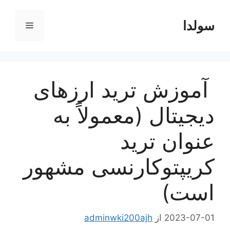
رش
ه
سولدا
فهرست
حتوا
آموزش ترید ارزهای
دیجیتال (معمولاً به
عنوان ترید
کریپتوکارنسی مشهور
است)
2023-07-01
از
adminwki200ajh