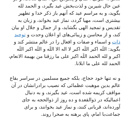
عين حال شيرين و لذت‌بخش عيد بگيرد، و الحمد لله
بگويد، و به مراسم عيد که آنهم باز ذکر خدا و تطهير
بيشترى است، مهيا گردد، نماز عيد بخواند، و زبان به
تقديس و تمجيد الهى بگشايد، و از جمال و جلال او بيان
کند، و از محاسن و زيبائى‌هاى او اعلان وحدت و
توحيد
ذات
و اسماء و صفات و افعال را در عالم منتشر کند و
بگويد: اللَه اکبر اللَه اکبر لا اله الا اللَه و اللَه اکبر اللَه
اکبر و لله الحمد اللَه اکبر على ما رزقنا من بهيمة الانعام،
الحمد لله على ما ابلانا.
و نه تنها خود حجاج، بلکه جميع مسلمين در سراسر بقاع
عالم بدين موهبت عظمائى که نصيب برادرانشان در آن
مواقف کريمه شده است، عيد بگيرند، و به دنبال
اعماليکه در ذوالقعدة و ده روز از ذوالحجه به جاى
آورده‌اند، قربانى کنند، و نماز عيد بخوانند، و براى
جماعت‌با امام، پاى برهنه به صحرا روند.