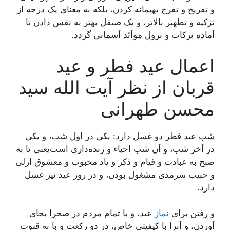
و تفريح و تفرج بهيمانه کردن، بلکه به معناى يک درجه از
تزکيه و تطهير بالاتر، و يک صيقل بهتر به نفس دادن تا
آماده برکات و نزول موآئد آسمانى گردد.
اعمال عید فطر و عید
قربان از نظر آیت الله سید
محسن طهرانی
شب عيد فطر دو غسل دارد: يکى در اول شب، و يکى
در آخر شب، و آن شب احياء و زنده‌دارى است‌يعنى تا به
صبح به عبادت و قيام و ذکر و ياد محبوب و معشوق ازلى
و حبيب سرمدى مشغول بودن، و در روز عيد نيز غسل
دارد.
و رفتن براى
نماز
عيد، و با تمام مردم در صحرا بجاى
آوردن، و آنرا با کيفيتى خاص، در دو رکعت و با نه قنوت