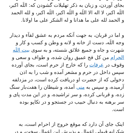
بجاى آوردن، و زبان به ذکر تهليلات گشودن که: اللَه اکبر،
اللَه اکبر، لا اله الا اللَه و اللَه اکبر، اللَه اکبر، و لله الحمد
و الحمد لله على ما هدانا و له الشکر على ما اولانا.
و اما در قربان، به جهت آنکه مردم به عشق لقآء و ديدار
وجه اللَه، دست از خانه و لانه و وطن و کسب و کار و
شهرت و جاه و جميع علائق شسته، و به سوى
بيت اللَه
الحرام
من کل فج عميق روان شده، و طواف و سعى و
وقوف در
عرفات
را که خارج از حرم است، بجاى آورده
سپس داخل در حرم و مشعر آمده و شب را به اذن
دخولى که از حضرت او دريافت کرده است، در مزدلفه
آرميده، و سپس به
منى
آمده، و شيطان را هفت‌بار سنگ
زده، و قربانى کرده، و سر تراشيده، و در اين مدت پاى و
سر برهنه به دنبال حبيب در جستجو و در تکاپو بوده
است.
اينک جاى آن دارد که موقع خروج از احرام است، به
شکرانه قبولى اعمال و پذيرش اين اعمال سخت، و در