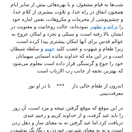
شب‌ها به قيام مشغول، و با بهره‌هائى بيش از ساير ايام
همچون انفاق در راه خدا، و تلاوت بيشترى از کلام خدا،
و چشم‌پوشى از محرمات و مکروهات، نفس اماره خود
را
تزکيه و تطهير
نموده‌اند، حالت روحانيت و معنويت در
ايشان بالا رفته است، و سبکى و تجرد و امکان عروج به
عوالم قدس براى آنها امکان بيشترى پيدا کرده است،
زيرا طعام و شهوت و غضب کليد
جهنم
و سلطه شيطان
است.و در اين ماه که خداوند مائده آسمانى ميهمانان
خود را جوع و گرسنگى قرار داده است معلوم مى‌شود
که بهترين تحفه از جانب رب الارباب است.
اندرون از طعام خالى دار *** تا در او نور
معرفت‌بينى
در اين موقع که موقع گرفتن نتيجه و مزد است، آن روز
را بايد عيد گرفت، و از خداوند کريم و رحيم عيدى
دريافت کرد.اما عيد گرفتن نه به معناى ساز و دهل زدن
است، و نه به معناى شيرينى خوردن و رنگارنگ پوشيدن،