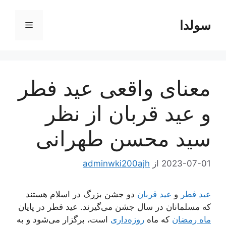
رش
ه
سولدا
فهرست
حتوا
معنای واقعی عید فطر
و عید قربان از نظر
سید محسن طهرانی
2023-07-01
از
adminwki200ajh
عید فطر
و
عید قربان
دو جشن بزرگ در اسلام هستند
که مسلمانان در سال جشن می‌گیرند. عید فطر در پایان
ماه رمضان
که ماه
روزه‌داری
است، برگزار می‌شود و به