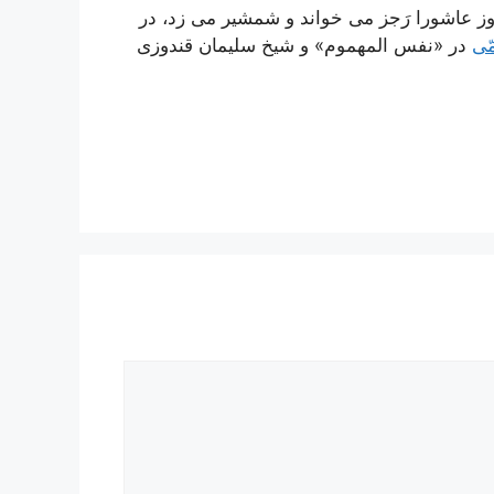
وز عاشورا رَجز مى خواند و شمشیر مى زد، در
ّى
در «نفس المهموم» و شیخ سلیمان قندوزى