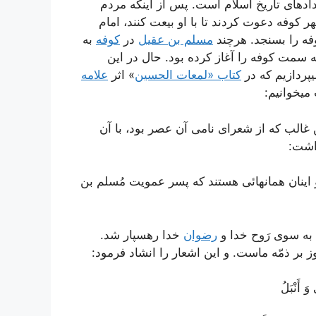
دهای تاریخ اسلام است. پس از اینکه مردم
 کوفه دعوت کردند تا با او بیعت کنند، امام
فه را بسنجد. هرچند
مسلم بن عقیل
در
کوفه
به
سمت کوفه را آغاز کرده بود. حال در این
پردازیم که در
کتاب «لمعات الحسین
» اثر
علامه
میخوانیم:
 غالب كه از شعراى نامى آن عصر بود، با آن
اشت:
 اینان همانهائى هستند كه پسر عمویت مُسلم بن
ه سوى رَوح خدا و
رضوان
خدا رهسپار شد.
ز بر ذمّه ماست. و این اشعار را انشاد فرمود:
أَنْبَلُ‌