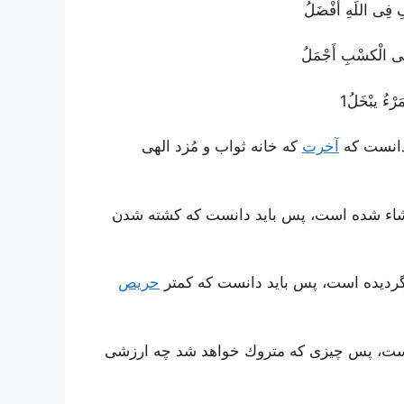
 فِى اللَهِ أَفْضَلُ‌
ى الْکسْبِ أَجْمَلُ‌
ءُ یبْخَلُ‌1
 دانست كه
آخرت
كه خانه ثواب و مُزد الهى
شاء شده است، پس باید دانست كه كشته شدن
 گردیده است، پس باید دانست كه كمتر
حریص
نهاست، پس چیزى كه متروك خواهد شد چه ارزشى