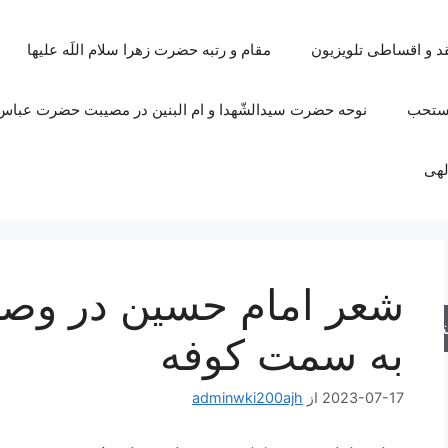
قد و اقساطی تلویزیون
مقام و رتبه حضرت زهرا سلام اللَه علیها
مستحب
نوحه حضرت سیدالشّهدا و ام البنین در مصیبت حضرت عباس 
لهی
شعر امام حسین در و
جو
به سمت کوفه
2023-07-17
از
adminwki200ajh