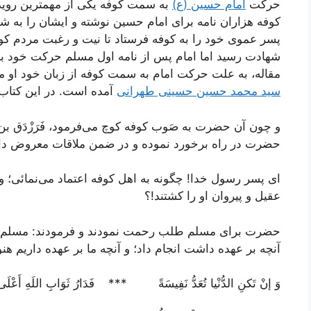
حرکت
امام حسین (ع)
به سمت کوفه یکی از مهمترین رویدا
کوفه هزاران نامه برای امام حسین نوشته و ایشان را به شهر
پسر عموی خود را به کوفه فرستاد تا نیت و رغبت مردم کو
شهادت رسید اما امام پس از نامه اول مسلم حرکت خود به 
مقاله، به علت حرکت امام به سمت کوفه از زبان خود او می
سید محمد حسین حسینی طهرانی
آمده است. در این کتاب 
و چون آن حضرت به صَوب كوفه كوچ مى‌فرمود، فَرَزْدَق بن
حضرت در راه برخورد نموده و در ضمن ملاقات معروض د
اى پسر رسول خدا! چگونه به اهل كوفه اعتماد مى‌نمائى؛ و
عقیل و پیروان او را كشتند!؟
حضرت براى مسلم طلب رحمت نمودند و فرمودند: مسلم ب
آنچه بر عهده داشت انجام داد؛ و آنچه ما بر عهده داریم هنو
وَ إنْ تَکنِ الدُّنْیا تُعَدُّ نَفِیسَةً *** فَدَارُ ثَوَابِ اللَهِ أَعْلَى وَ 