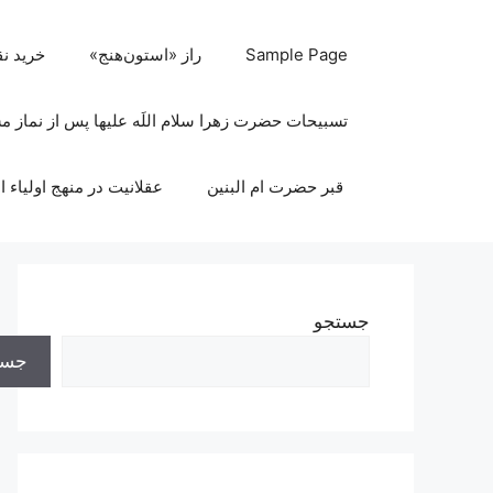
رش
ه
Sample Page
راز «استون‌هنج»
خرید ن
حتوا
تسبیحات حضرت زهرا سلام اللَه علیها پس از نماز 
قبر حضرت ام البنین
عقلانیت در منهج اولیاء ا
جستجو
جست