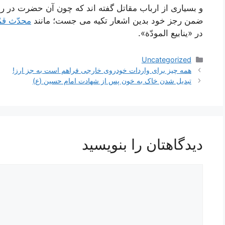
و بسیارى از ارباب مقاتل گفته اند كه چون آن حضرت در ر
ضمن رجز خود بدین اشعار تكیه مى جست؛ مانند
محدّث قم
در «ینابیع المودّة».
دسته‌ها
Uncategorized
ناوبری
همه چیز برای واردات خودروی خارجی فراهم است به جز ارز!
نوشته‌ها
تبدیل شدن خاک به خون پس از شهادت امام حسین (ع)
دیدگاهتان را بنویسید
دیدگاه