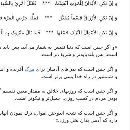
وَ إنْ تَکنِ الأبْدَانُ لِلْمَوْتِ أُنْشِئَتْ‌ *** فَقَتْلُ امْرِئٍ بِالسَّیفِ
وَ إنْ تَکنِ الأَرْزَاقُ قِسْماً مُقَدَّرً *** فَقِلَّة حِرْصِ الْمَرْءِ فِ
وَ إنْ تَکنِ الأَمْوَالُ لِلتَّرْک جَمْعُهَا *** فَمَا بَالُ مَتْرُوک بِهِ الْمَرْ
«و اگر چنین است كه دنیا نفیس به شمار مى‌آید، پس باید
است، بس بلندپایه‌تر و شریف‌تر است.
و اگر چنین است كه بدن‌هاى آدمیان براى
مرگ
آفریده و ان
با شمشیر در راه خدا بسى برتر است.
و اگر چنین است كه روزیهاى خلائق به مقدار معین تقسیم
بودن مردم در كسب روزى، جمیل‌تر و نیكوتر است.
و اگر چنین است كه نتیجه اندوختن اموال، ترك نمودن آ
دارد كه آدمى بدان بخل ورزد.»