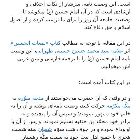
است. این وصیت نامه، سرشار از نکات اخلاقی و
ارشادی است که در آن امام حسین (ع) میکوشد تا
وضعیت جامعه آن روز را برای ما ترسیم کرده و از اصول
اسلام و حق دفاع کند.
در این مقاله، با توجه به مطالب
کتاب «لمعات الحسین»
اثر
علامه سید محمد حسین حسینی طهرانی
، این وصیت
نامه امام حسین (ع) را با ترجمه فارسی و متن عربی
اش میخوانیم.
در این کتاب آمده است:
و در وقتى كه آن حضرت مى‌خواستند از
مدینه منوّره
به
مكّه مكرّمه
حركت كنند، وصیت نامه‌اى نوشته و آن را به
خاتم خود ممهور نمودند؛ و سپس آن را پیچیده و به
برادر خود محمّد بن حنفیه تسلیم نمودند. و پس از آن با
او وداع نموده و در جوف شب سوّم
شعبان
سنه شصت
هجرى با جمیع اهل بیت خود به سمت مكّه رهسپار