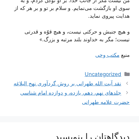
من نیست مگر از جانب خدا؛ بر او توكّل كردم، و به
سوى او بازگشت مى‌نمایم. و سلام بر تو و بر هر كه از
هدایت پیروى نماید.
و هیچ جنبش و حركتى نیست، و هیچ قوّه و قدرتى
نیست؛ مگر به خداوند بلند مرتبه و بزرگ.»
منیع
مکتب وحی
دسته‌ها
Uncategorized
ناوبری
نقد آیت الله طهرانی بر روش گردآوری نهج البلاغه
نوشته‌ها
جلدهای نهم، دهم، یازده، و دوازده امام شناسی
حضرت علامه طهرانی
دیدگاهتان را بنویسید