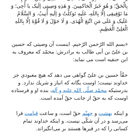
بِالْحَقِّ؛ وَ هُوَ خَیرُ الْحَاکمِینَ. وَ هَذِهِ وَصِیتِى إلَیک یا أَخِى؛ وَ
مَا تَوْفِیقِى إلَّا بِاللَهِ، عَلَیهِ تَوَکلْتُ وَ إلَیهِ أُنِیبُ. وَ السَّلَامُ
عَلَیک وَ عَلَى مَنِ اتَّبَعَ الْهُدَى. وَ لَا حَوْلَ وَ لَا قُوَّةَ إلَّا بِاللَهِ‌
الْعَلِىِّ الْعَظِیمِ.
«بسم الله الرّحمن الرّحیم. اینست آن وصیتى كه حسین
بن علىّ بن أبى طالب به برادرش: محمّد كه معروف به
ابن حنفیه است مى نماید:
حقّاً حسین بن علىّ گواهى مى دهد كه هیچ معبودى جز
خداوند نیست؛ اوست یگانه كه انباز و شریك ندارد. و
بدرستیكه
محمّد صلّى الله علیه و آله
، بنده او و فرستاده
اوست كه به حقّ از جانب حقّ آمده است.
و اینكه
بهشت
و
جهنّم
حقّ است، و ساعت
قیامت
فرا
مى‌رسد و در آن شكّى نیست. و اینكه خداوند تمام
كسانى را كه در قبرها هستند بر مى‌انگیزاند.