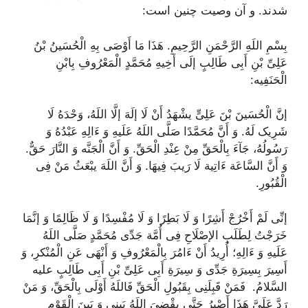
شدند. و آن وصیت چنین است:
بِسْمِ اللَهِ الرَّحْمَنِ الرَّحِیمِ. هَذَا مَا أَوْصَى بِهِ الْحُسَینُ بْنُ
عَلِىِّ بْنِ أَبِى طَالِبٍ إلَى أَخِیهِ مُحَمَّدٍ الْمَعْرُوفِ بِابْنِ
الْحَنَفِیه:
إنَّ الْحُسَینَ بْنَ عَلِىٍّ یشْهَدُ أَنْ لَا إلَهَ إلَّا اللَهُ، وَحْدَهُ لَا
شَرِیک لَهُ. وَ أَنَّ مُحَمَّدًا صَلَّى اللَهُ عَلَیهِ وَ ءَالِهِ عَبْدُهُ وَ
رَسُولُهُ، جَآءَ بِالْحَقِّ مِنْ عِنْدِ الْحَقِّ. وَ أَنَّ الْجَنَّه وَ النَّارَ حَقٌّ.
وَ أَنَّ السَّاعَة ءَاتِیة لَا رَیبَ فِیهَا. وَ أَنَّ اللَهَ یبْعَثُ مَنْ فِى
الْقُبُورِ.
إنِّى لَمْ أَخْرُجْ أَشِرًا وَ لَا بَطِرًا وَ لَا مُفْسِدًا وَ لَا ظَالِمًا وَ إنَّمَا
خَرَجْتُ لِطَلَبِ الإصْلَاحِ فِى أُمَّة جَدِّى مُحَمَّدٍ صَلَّى اللَهُ
عَلَیهِ وَ ءَالِهِ؛ أُرِیدُ أَنْ ءَامُرَ بِالْمَعْرُوفِ وَ أَنْهَى عَنِ الْمُنْکرِ، وَ
أَسِیرَ بِسِیرَةِ جَدِّى وَ سِیرَةِ أَبِى عَلِىِّ بْنِ أَبِى طَالِبٍ علیه
السَّلامُ. فَمَنْ قَبِلَنِى بِقَبُولِ الْحَقِّ فَاللَهُ أَوْلَى بِالْحَقِّ، وَ مَنْ
رَدَّ عَلَىَّ هَذَا أَصْبِرُ حَتَّى یقْضِىَ اللَهُ بَینِى وَ بَینَ الْقَوْمِ