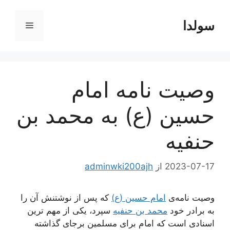
رش
ه
سولدا
فهرست
حتوا
وصیت نامه امام
حسین (ع) به محمد بن
حنفیه
2023-07-17
از
adminwki200ajh
وصیت نامه‌ی
امام حسین (ع)
که پس از نوشتنش آن را
به برادر خود
محمد بن حنفیه
سپرد، یکی از مهم ترین
اسنادی است که امام برای مسلمین برجای گذاشته