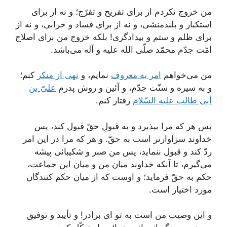
من خروج نكردم از براى تفریح و تفرّج؛ و نه از براى
استكبار و بلندمنشى، و نه از براى فساد و خرابى، و نه از
براى ظلم و ستم و بیدادگرى! بلكه‌ خروج من براى اصلاح
امّت جدّم محمّد صلّى الله علیه و آله مى‌باشد.
من مى‌خواهم
امر به معروف
نمایم، و
نهى از منكر
كنم؛
و به سیره و سنّت جدّم، و آئین و روش پدرم
علىّ بن
أبى طالب علیه السّلام
رفتار كنم.
پس هر كه مرا بپذیرد و به قبولِ حقّ قبول كند، پس
خداوند سزاوارتر است به حقّ. و هر كه مرا در این امر
ردّ كند و قبول ننماید، پس من صبر و شكیبائى پیشه
مى‌گیرم، تا آنكه خداوند میان من و میان این جماعت،
حكم به حقّ فرماید؛ و اوست كه از میان حكم كنندگان
مورد اختیار است.
و این وصیت من است به تو اى برادر! و تأیید و توفیق