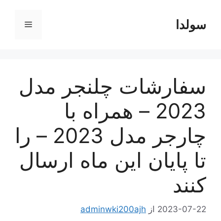
رش
ه
سولدا
فهرست
حتوا
سفارشات چلنجر مدل
2023 – همراه با
چارجر مدل 2023 – را
تا پایان این ماه ارسال
کنند
2023-07-22
از
adminwki200ajh