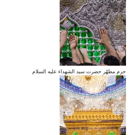
حرم مطهّر حضرت سید الشهداء علیه السلام