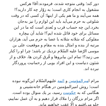
دور كند؛ وقتی متوجه شدند، فرمودند:آقا! هركس
مشغول به انجام كاری است؛ به زوّار چه كار دارید؟!
همه می‌آیند و ما هم یكی از اینها؛ آن كسی كه در وقت
شلوغی به حرم می‌آید باید این لوازم را نیز به‌جان
بخرد.این چه حساب قرب و بُعدی است كه ما در این
مسائل برای خود قائل شده ایم؟! شاید آن بیچاره
مفلوكی كه سَلانه سَلانه با عصا به حرم می آید، هزاران
مرتبه از بنده و امثال بنده به مقام و موقعیت علی بن
موسی الرّضا علیه السّلام نزدیك تر باشد؛ چرا او را كنار
می زنید؟! تمام این بیابروها و قُرق كردن ها، خلاف و از
شئون دنیاست و این افراد بویی از رحمانیت پروردگار
نبرده اند.
مرام ا
میرالمؤمنین
و
ائمه
علیهم‌السّلام این‌گونه نبوده
است؛ روش امیرالمؤمنین در هنگام خانه‌نشینی و
هنگامی كه به
حكومت
رسید، بر یك منوال بوده است.
اگر مرام بزرگان را ملاك قرار دهیم و به آن عمل نماییم،
جلو می‌افتیم و الّا عقب خواهیم ماند.