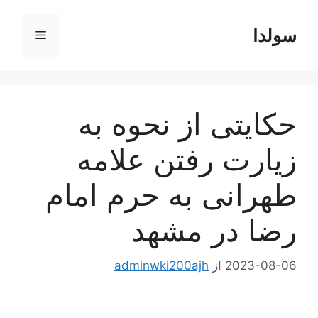
رش
ه
سولدا
فهرست
حتوا
حکایتی از نحوه به
زیارت رفتن علامه
طهرانی به حرم امام
رضا در مشهد
2023-08-06
از
adminwki200ajh