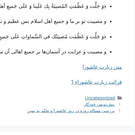
﴿وَ جَلَّت وَ عَظُمَتِ المُصيبَةُ بِك عَلَينا وَ عَلَى جَميعِ أ
و مصیبت تو بر ما و جمیع اهل اسلام بس عظیم و ناگ
﴿وَ جَلَّت وَ عَظُمَت مُصيبَتُك في السَّماواتِ عَلَى جَميع
و مصیبت و عزایت در آسمان‌ها بر جمیع اهالی آن
متن زیارت عاشورا
قرائت زیارت عاشوراء 1
دسته‌ها
Uncategorized
ناوبری
پیش‌نویس خودکار
نوشته‌ها
بررسی مساله روزه در روز عاشورا و تختّم به یمین