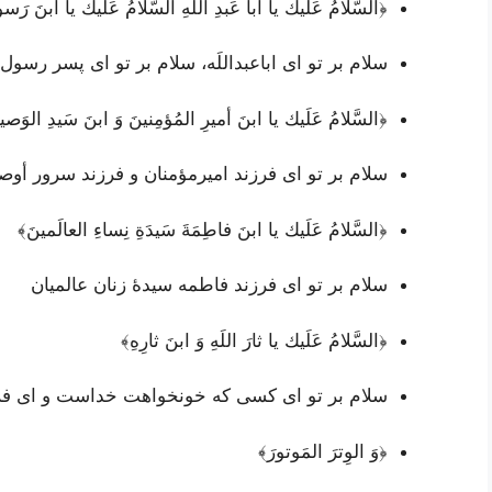
﴿السَّلامُ عَلَيك يا أبا عَبدِ اللَهِ السَّلامُ عَلَيك يا ابنَ رَسو
سلام بر تو ای اباعبداللَه، سلام بر تو ای پسر رسول
﴿السَّلامُ عَلَيك يا ابنَ أميرِ المُؤمِنينَ وَ ابنَ سَيدِ الوَصي
سلام بر تو ای فرزند امیرمؤمنان و فرزند سرور أوصی
﴿السَّلامُ عَلَيك يا ابنَ فاطِمَةَ سَيدَةِ نِساءِ العالَمينَ﴾
سلام بر تو ای فرزند فاطمه سیدۀ زنان عالمیان
﴿السَّلامُ عَلَيك يا ثارَ اللَهِ وَ ابنَ ثارِهِ﴾
سلام بر تو ای کسی که خونخواهت خداست و ای ف
﴿وَ الوِترَ المَوتورَ﴾