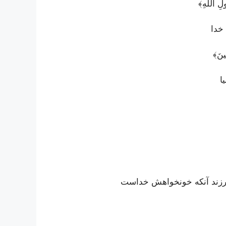
لِ اللَهِ﴾
 خدا
ينَ﴾
ا
رزند آنکه خونخواهش خداست