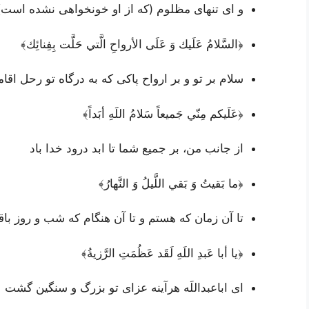
و ای تنهای مظلوم (که از او خونخواهی نشده است)
﴿السَّلامُ عَلَيك وَ عَلَى الأرواحِ الَّتي حَلَّت بِفِنائِك﴾
سلام بر تو و بر ارواح پاکی که به درگاه تو رحل اقا
﴿عَلَيكم مِنّي جَميعاً سَلامُ اللَهِ أبَداً﴾
از جانب من، بر جمیع شما تا ابد درود خدا باد
﴿ما بَقيتُ وَ بَقي اللَّيلُ وَ النَّهارُ﴾
تا آن زمان که هستم و تا آن هنگام که شب و روز ب
﴿يا أبا عَبدِ اللَهِ لَقَد عَظُمَتِ الرَّزيةُ﴾
ای اباعبداللَه هرآینه عزای تو بزرگ و سنگین گشت