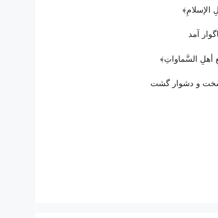
هلِ الإسلامِ﴾
وار آمد
ِ أهلِ السَّماواتِ﴾
 سخت و دشوار گشت