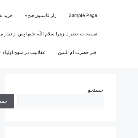
رش
ه
Sample Page
راز «استون‌هنج»
خرید ن
حتوا
تسبیحات حضرت زهرا سلام اللَه علیها پس از نماز 
قبر حضرت ام البنین
عقلانیت در منهج اولیاء ا
جستجو
جست