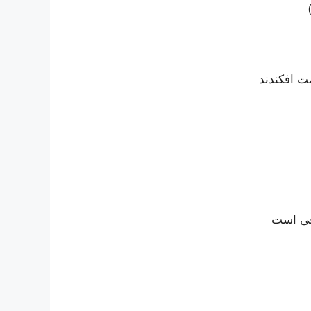
مت افکندند
اقی است