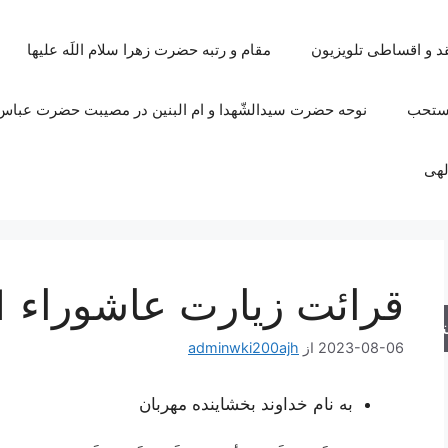
قد و اقساطی تلویزیون
مقام و رتبه حضرت زهرا سلام اللَه علیها
مستحب
نوحه حضرت سیدالشّهدا و ام البنین در مصیبت حضرت عباس 
لهی
قرائت زیارت عاشوراء 1
جو
2023-08-06
از
adminwki200ajh
به نام خداوند بخشاینده مهربان