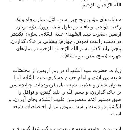
1
اللَه الرَّحمنِ الرَّحیمِ
«نشانه‌های مؤمن پنج چیز است: اوّل: نماز پنجاه و یک
رکعت (واجب و نافله در طول شبانه روز). دوّم: زیارة
اربعین حضرت سید الشّهداء علیه السّلام. سوّم: انگشتر
در دست راست نمودن. چهارم: پیشانی بر خاک گذاردن.
پنجم: بلند گفتن بسم‌ اللَه ‌الرّحمن الرّحیم در نمازهای
جهریه (صبح، مغرب و عشاء).»
زیارت حضرت سید الشّهداء در روز اربعین از مختصّات
شیعه می‌باشد، و امام حسن عسکری علیه السّلام آنرا
بعنوان شعار و علامت شیعه بیان فرموده‌اند. چنانچه سر
بر خاک گذاردن، و بسم اللَه را بلند گفتن، و نوافل را
طبق دستور أئمّه معصومین علیهم السّلام بجای آوردن، و
انگشتر در دست راست نمودن نیز از اختصاصات شیعه
است.
امروزه در جامعه شیعه «اربعین» ویژگی شعارگونه خود