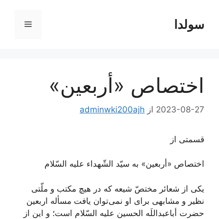
رش
ه
سولدا
فهرست
حتوا
اختصاص «أربعين»
2023-08-27
از
adminwki200ajh
قسمتی از
اختصاص «أربعين» به سيّد الشّهداء عليه السّلام
یکی از شعائر مختصّ شیعه که در هیچ مکتب و ملّتی
نظیر و مشابهی برای او نمی‌توان یافت مسأله اربعین
حضرت أباعبداللَه الحسین علیه السّلام است؛ و این از