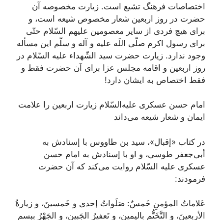
اختصاصات فرهنگ تشیع است. زیارت مخصوصه آن
حضرت در روز اربعین شعار مخصوص شیعه است، و
برای هیچ فردی از سایر معصومین علیهم السّلام حتّی
برای رسول اکرم صلّی اللَه علیه و آله و سلّم این مسأله
وجود ندارد. زیارت حضرت سید الشّهداء علیه السّلام در
روز اربعین و اقامه مجلس عزا برای آن حضرت فقط و
فقط اختصاص به ایشان دارد!
امام حسن عسکری علیه‌السّلام زیارت اربعین را علامت
ایمان و شعار شیعه می‌داند
در کتاب «إقبال»، سید بن طاووس با إسنادش به
أبی‌جعفر طوسی، و او با إسنادش به امام حسن
عسکری علیه السّلام روایت می‌کند که آن حضرت
فرمودند:
عَلاماتُ المؤمنِ خَمسٌ: صَلَواتُ إحدی و خَمسینَ، و زیارةُ‌
الأربعینَ، و التَّخَتُّم بِالیمینِ، و تَعفیرُ الجَبینِِ، و الجَهْرُ بِبسم