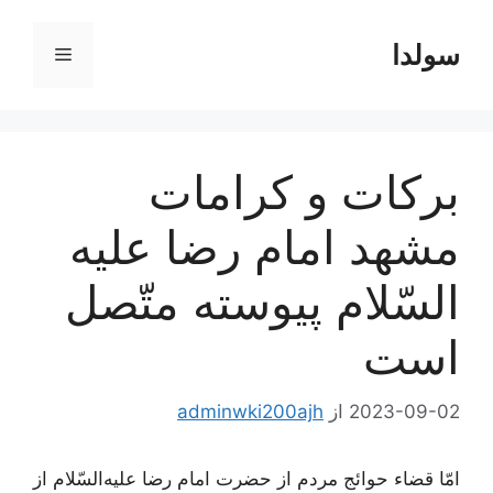
رش
ه
سولدا
فهرست
حتوا
بركات‌ و كرامات‌
مشهد امام‌ رضا عليه‌
السّلام‌ پيوسته‌ متّصل‌
است‌
2023-09-02
از
adminwki200ajh
امّا قضاء حوائج‌ مردم‌ از حضرت‌ امام‌ رضا علیه‌السّلام‌ از