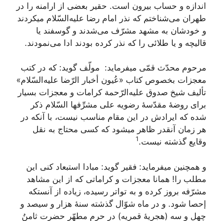
اندازه‌ و حساب‌ بیرون‌ است‌. حقیر بعضی‌ از ارامنه‌ را در
طهران‌ می‌شناختم‌ که‌ نذر امام‌ رضا علیه‌السّلام‌ میکردند
و خودشان‌ به‌ مشهد مشرّف‌ می‌شدند و گوسفند یا
قالیچه‌ و یا طلائی‌ را که‌ نذر کرده‌ بودند ادا می‌نمودند.
مرحوم‌ محدّث‌ قمّی‌ میفرماید: ‎ مولّف‌ گوید: که‌ در کتب‌
معجزات‌ بخصوص‌ کتاب‌ «عُیون‌ أخبار الرّضا علیه‌السّلام‌»
تألیف‌ شیخ‌ صدوق‌ علیه‌الرّحمة‌ کرامات‌ و معجزات‌ بسیار
برای‌ روضۀ مقدّسۀ رضویه‌ علی‌ مشرِّفها السّلام‌ ذکر
شده‌ که‌ ایرادش‌ در این‌ مقام‌ مناسب‌ نیست‌، با آنکه‌ در
هر زمان‌ آنقدر ظاهر میشود که‌ کسی‌ محتاج‌ به‌ نقل‌
1
وقایع‌ گذشته‌ نیست‌.
و همچنین‌ میفرماید: فقیر گوید: مبادا استبعاد کنی‌ این‌
مطلب‌ را! همانا معجزات‌ و کراماتی‌ که‌ از این‌ مشاهد
مشرّفه‌ بروز کرده‌ و به‌ تواتر رسیده‌، زیاده‌ از آنستکه‌
إحصا شود. و در ماه‌ شوّال‌ گذشته‌ سنۀ هزار و سیصد و
چهل‌ و سه‌ (هجریۀ قمریه‌) در حرم‌ مطهّر حضرت‌ ثامنُ