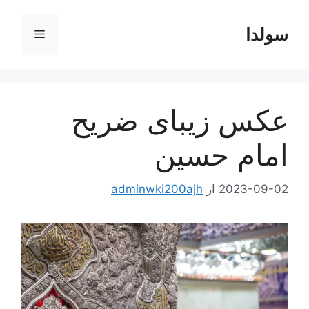
رش
ه
سولدا
فهرست
حتوا
عکس زیبای ضریح
امام حسین
2023-09-02
از
adminwki200ajh