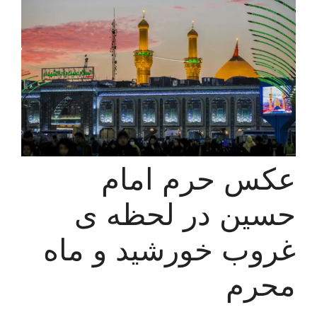
عکس حرم امام
حسین در لحظه ی
غروب خورشید و ماه
محرم