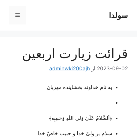
رش
ه
سولدا
فهرست
حتوا
قرائت زیارت اربعین
2023-09-02
از
adminwki200ajh
به نام خداوند بخشاینده مهربان
﴿اَلسَّلامُ عَلَىٰ وَلي اللَهِ وَحَبيبِه﴾
سلام بر ولیّ خدا و حبیب خاصّ خدا