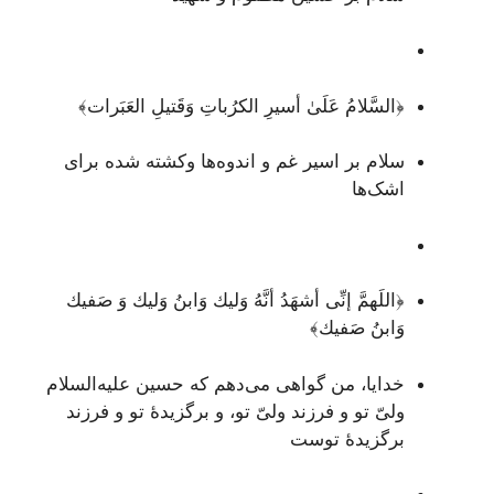
﴿السَّلامُ عَلَىٰ أسيرِ الكرُباتِ وَقَتيلِ العَبَرات﴾
سلام بر اسیر غم و اندوه‌ها وکشته شده برای
اشک‌ها
﴿اللَهمَّ إنِّى أشهَدُ أنَّهُ وَليك وَابنُ وَليك وَ صَفيك
وَابنُ صَفيك﴾
خدایا، من گواهی می‌دهم که حسین علیه‌السلام
ولیّ تو و فرزند ولیّ تو، و برگزیدۀ تو و فرزند
برگزیدۀ توست