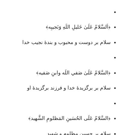
﴿اَلسَّلامُ عَلَىٰ خَليلِ اللَهِ وَنَجيبِه﴾
سلام بر دوست و محبوب و بندۀ نجیب خدا
﴿السَّلامُ عَلَىٰ صَفي اللَه وابنِ صَفيه﴾
سلام بر برگزیدۀ خدا و فرزند برگزیدۀ او
﴿السَّلامُ عَلَى الحُسَينِ المَظلومِ الشَّهيد﴾
سلام بر حسین مظلوم و شهید