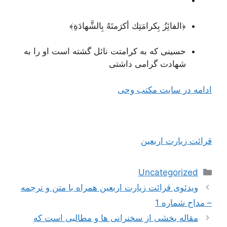
﴿الفائِزُ بِكرامَتِك أكرَمتَهُ بِالشَّهادَةِ﴾
حسینی که به کرامتت نائل گشته است او را به
شهادت گرامی داشتی
ادامه در سایت مکتب وحی
قرائت زیارت اربعین
دسته‌ها
Uncategorized
ناوبری
ویدئوی قرائت زیارت اربعین همراه با متن و ترجمه
نوشته‌ها
– مداح شماره 1
مقاله بخشی از سخنرانی ها و مطالبی است که