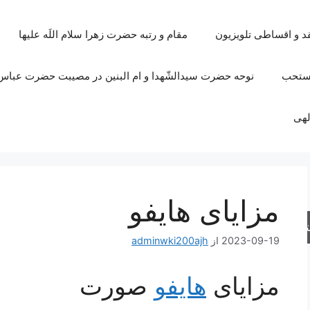
قد و اقساطی تلویزیون
مقام و رتبه حضرت زهرا سلام اللَه علیها
مستحب
نوحه حضرت سیدالشّهدا و ام البنین در مصیبت حضرت عباس 
لهی
مزایای هایفو
جو
2023-09-19
از
adminwki200ajh
مزایای
هایفو
صورت