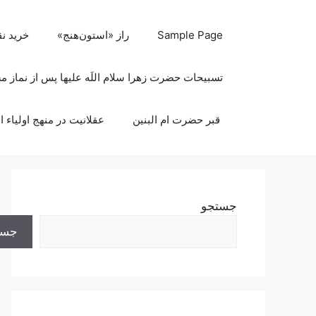
رش
ه
Sample Page
راز «استون‌هنج»
خرید ن
حتوا
تسبیحات حضرت زهرا سلام اللَه علیها پس از نماز 
قبر حضرت ام البنین
عقلانیت در منهج اولیاء ا
جستجو
جست